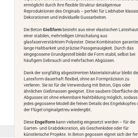
ermöglicht durch ihre flexible Struktur detailgetreue
Reproduktionen des Originals – perfekt für Liebhaber klassi
Dekorationen und individuelle Gussarbeiten.
Die Beton
Gießform
besteht aus einer elastischen Latexhau
einer stabilen, mehrteiligen Umschalung aus
glasfaserverstärktem Polyester. Diese Kombination garantie
lange Haltbarkeit und präzise Passgenauigkeit. Durch das
eingegossene Grundgestell bleibt die Form stabil, selbst bei
häufigem Gebrauch und mehrfachen Abgüssen.
Dank der sorgfältig abgestimmten Materialstruktur bleibt di
Latexform dauerhaft flexibel, ohne an Formpräzision zu
verlieren. Sie ist für die Verwendung mit Beton, Gips oder
ähnlichen Gießmassen geeignet. Eine saubere Oberfläche d
Abgusses ist ohne erkennbare Nahtbildung möglich, sodass
jedes gegossene Modell die feinen Details des Engelskopfes
der Flügel originalgetreu wiedergibt.
Diese
Engelform
kann vielseitig eingesetzt werden – für die
Garten‑ und Grabdekoration, als Geschenkidee oder für
künstlerische Projekte. In Beton gegossen eignet sich der fer