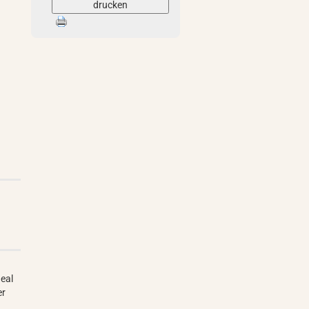
drucken
deal
er
d