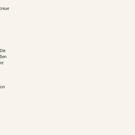
treue
Die
eßen
ne
ion