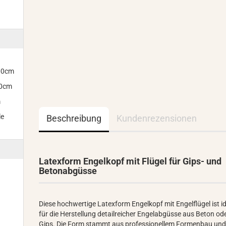
300cm
00cm
m
le
Beschreibung
Kundenrezensionen
Latexform Engelkopf mit Flügel für Gips- und
Betonabgüsse
Diese hochwertige Latexform Engelkopf mit Engelflügel ist i
für die Herstellung detailreicher Engelabgüsse aus Beton od
Gips. Die Form stammt aus professionellem Formenbau un