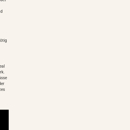
nd
ötig
eal
rk.
üsse
der
tes