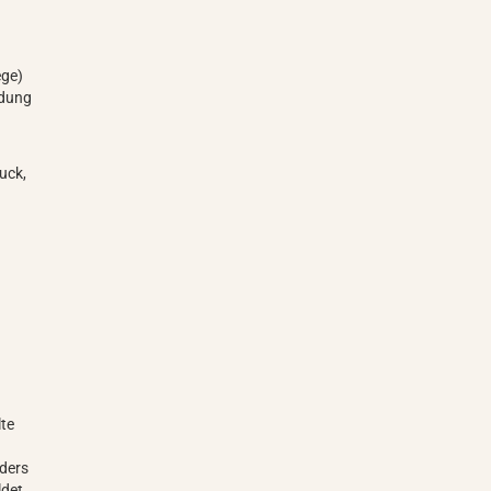
ege)
ldung
uck,
lte
nders
ldet