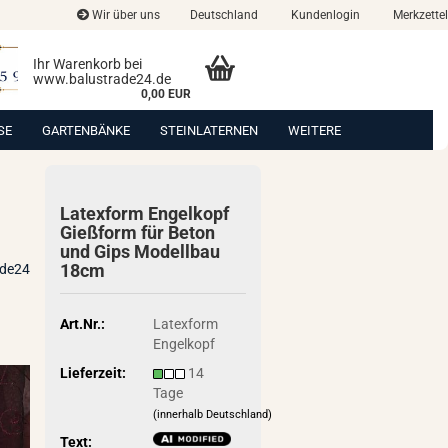
Wir über uns
Deutschland
Kundenlogin
Merkzettel
Ihr Warenkorb bei
www.balustrade24.de
0,00 EUR
SE
GARTENBÄNKE
STEINLATERNEN
WEITERE
La­tex­form En­gel­kopf
Gieß­form für Beton
und Gips Mo­dell­bau
18cm
ade24
Art.Nr.:
Latexform
Engelkopf
Lieferzeit:
14
Tage
(innerhalb Deutschland)
Text: