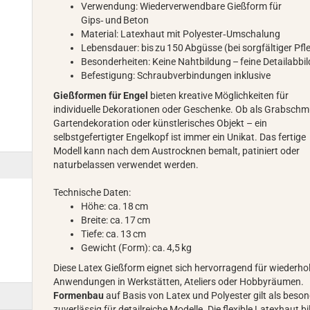
Verwendung: Wiederverwendbare Gießform für
Gips‑ und Beton
Material: Latexhaut mit Polyester‑Umschalung
Lebensdauer: bis zu 150 Abgüsse (bei sorgfältiger Pfl
Besonderheiten: Keine Nahtbildung – feine Detailabbi
Befestigung: Schraubverbindungen inklusive
Gießformen für Engel
bieten kreative Möglichkeiten für
individuelle Dekorationen oder Geschenke. Ob als Grabschm
Gartendekoration oder künstlerisches Objekt – ein
selbstgefertigter Engelkopf ist immer ein Unikat. Das fertige
Modell kann nach dem Austrocknen bemalt, patiniert oder
naturbelassen verwendet werden.
Technische Daten:
Höhe: ca. 18 cm
Breite: ca. 17 cm
Tiefe: ca. 13 cm
Gewicht (Form): ca. 4,5 kg
Diese Latex Gießform eignet sich hervorragend für wiederho
Anwendungen in Werkstätten, Ateliers oder Hobbyräumen.
Formenbau
auf Basis von Latex und Polyester gilt als beso
zuverlässig für detailreiche Modelle. Die flexible Latexhaut bi