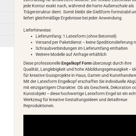
jede Kontur exakt nach, während die harte Außenschale als
Trägerstruktur dient. Somit bleibt die Gießform formstabil u
liefert gleichmäßige Ergebnisse bei jeder Anwendung.
Lieferhinweise:
Lieferumfang: 1 Latexform (ohne Betonteil)
Versand per Paketdienst – keine Speditionslieferung n
Schraubverbindungen im Lieferumfang enthalten
Weitere Modelle auf Anfrage erhältlich
Diese professionelle
Engelkopf Form
überzeugt durch ihre
Qualität, Langlebigkeit und hohe Abbildungsgenauigkeit – id
für kreative Gussprojekte in Haus, Garten und Kunsthandwe
Mit der Latexform Engelkopf erschaffen Sie individuelle Abg
mit einzigartigem Charakter. Ob als Geschenk, Dekoration o
Kunstobjekt – diese hochwertige Latexform Engel ist ein ech
Werkzeug für kreative Gestaltungsideen und detailtreue
Reproduktionen.