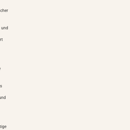
scher
t und
rt
e
es
 und
tige