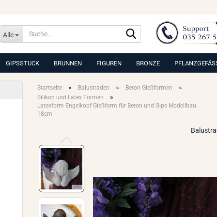
Suche...
Alle
GIPSSTUCK
BRUNNEN
FIGUREN
BRONZE
PFLANZGEFÄS
»
»
»
Startseite
Balustraden
Beton Gießformen
»
Silikon und Latex Formen
Latexform Engelkopf Gießform für Beton und Gips Modellbau
18cm
Balustr