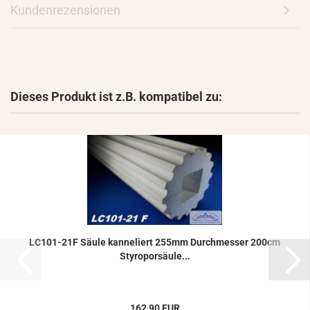
Kundenrezensionen
Dieses Produkt ist z.B. kompatibel zu:
LC101-​​21F Säule kan­ne­liert 255mm Durch­mes­ser 200cm
Sty­ro­por­säu­le...
162,90 EUR