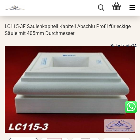
LC115-​3F Säu­len­ka­pi­tell Ka­pi­tell Ab­schlu Pro­fil für ecki­ge
Säule mit 405mm Durch­mes­ser
Balustrade24