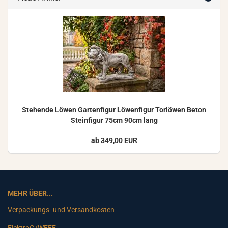
Ste­hen­de Löwen Gar­ten­fi­gur Lö­wen­fi­gur Tor­lö­wen Beton
Stein­fi­gur 75cm 90cm lang
ab 349,00 EUR
MEHR ÜBER...
Verpackungs- und Versandkosten