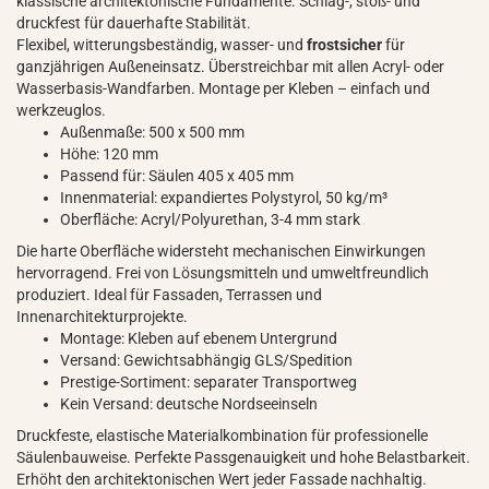
klassische architektonische Fundamente. Schlag-, stoß- und
druckfest für dauerhafte Stabilität.
Flexibel, witterungsbeständig, wasser- und
frostsicher
für
ganzjährigen Außeneinsatz. Überstreichbar mit allen Acryl- oder
Wasserbasis-Wandfarben. Montage per Kleben – einfach und
werkzeuglos.
Außenmaße: 500 x 500 mm
Höhe: 120 mm
Passend für: Säulen 405 x 405 mm
Innenmaterial: expandiertes Polystyrol, 50 kg/m³
Oberfläche: Acryl/Polyurethan, 3-4 mm stark
Die harte Oberfläche widersteht mechanischen Einwirkungen
hervorragend. Frei von Lösungsmitteln und umweltfreundlich
produziert. Ideal für Fassaden, Terrassen und
Innenarchitekturprojekte.
Montage: Kleben auf ebenem Untergrund
Versand: Gewichtsabhängig GLS/Spedition
Prestige-Sortiment: separater Transportweg
Kein Versand: deutsche Nordseeinseln
Druckfeste, elastische Materialkombination für professionelle
Säulenbauweise. Perfekte Passgenauigkeit und hohe Belastbarkeit.
Erhöht den architektonischen Wert jeder Fassade nachhaltig.