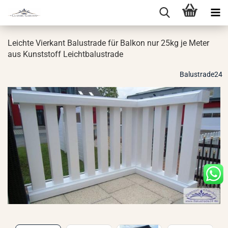
Leich­te Vier­kant Ba­lus­tra­de für Bal­kon nur 25kg je Meter
aus Kunst­stoff Leicht­ba­lus­tra­de
Balustrade24