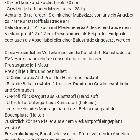
- Breite Hand- und Fußlaufprofil 20 cm
- Gewicht je laufenden Meter nur ca. 25 kg
Achtung! Bitte fordern Sie mit einer Maßskizze von uns ein Angebot
zu ihrer Kunststoffbalustrade an!
Balustrade JETZT auch mit Pfeiler lieferbar! Bestehend aus einem
Vierkantprofil 12 x 12 cm. Diese können als Eckpfeiler, Endpfeiler
oder auch als Abschlußpfeiler einer Balustrade eingesetzt werden.
Diese wesentlichen Vorteile machen die Kunststoff-Balustrade aus
PVC-Hartschaum einfach unschlagbar und besser!
Preisangabe je 1 Meter.
Preis gilt je 1 lfm. und beinhaltet:
- U-Schiene aus ALU-Profil für Hand- und Fußlauf
- 5 runde Balustersäulen ( 1-teiliges Rundrohr) Gewindestahlrohr
und Schrauben
- U-Profil für Obergurt aus Kunststoff (Handlauf)
- U-Profil für Untergurt aus Kunststoff (Fußlauf)
- entsprechendes Montagematerial zu Befestigung auf der
Bodenplatte (Halter)
Zusätzlich können Pfeiler aus einem Vierkantprofil eingeplant
werden!
Eckverbindungen, Endabschlüsse und Pfeiler werden im Angebot