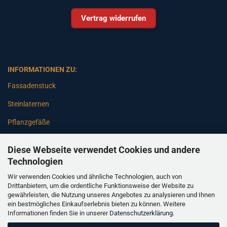
Vertrag widerrufen
INFORMATIONEN ZU:
Fassadenstuck
Steinlaternen
Pflanzgefäße
Betonsäulen
Diese Webseite verwendet Cookies und andere
Gartenbänke
Technologien
Wir verwenden Cookies und ähnliche Technologien, auch von
Pfeiler
Drittanbietern, um die ordentliche Funktionsweise der Website zu
gewährleisten, die Nutzung unseres Angebotes zu analysieren und Ihnen
Gartenbrunnen
ein bestmögliches Einkaufserlebnis bieten zu können. Weitere
Informationen finden Sie in unserer
Datenschutzerklärung
.
Gartenfiguren