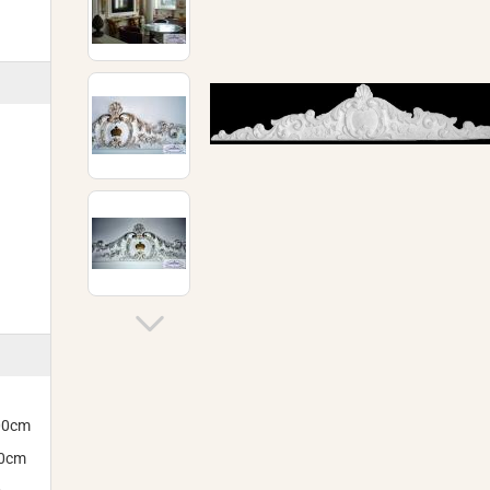
300cm
00cm