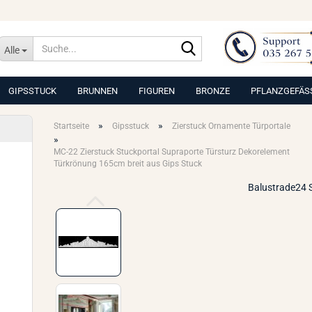
Suche...
Alle
GIPSSTUCK
BRUNNEN
FIGUREN
BRONZE
PFLANZGEFÄS
»
»
Startseite
Gipsstuck
Zierstuck Ornamente Türportale
»
MC-22 Zierstuck Stuckportal Supraporte Türsturz Dekorelement
Türkrönung 165cm breit aus Gips Stuck
Balustrade24 