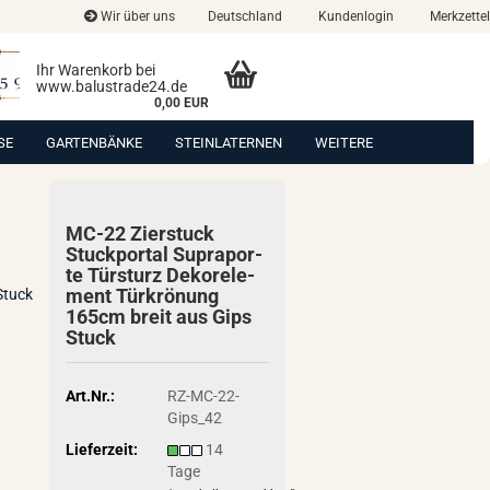
Wir über uns
Deutschland
Kundenlogin
Merkzettel
Ihr Warenkorb bei
www.balustrade24.de
0,00 EUR
SE
GARTENBÄNKE
STEINLATERNEN
WEITERE
MC-22 Zier­stuck
Stuck­por­tal Su­pra­por­
te Tür­sturz De­kor­ele­
ment Tür­krö­nung
Stuck
165cm breit aus Gips
Stuck
Art.Nr.:
RZ-MC-22-
Gips_42
Lieferzeit:
14
Tage