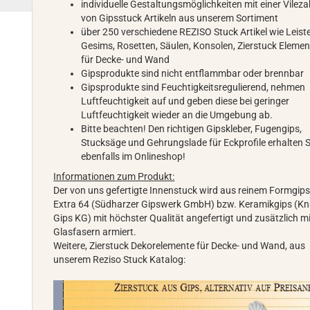
individuelle Gestaltungsmöglichkeiten mit einer Vileza
von Gipsstuck Artikeln aus unserem Sortiment
über 250 verschiedene REZISO Stuck Artikel wie Leist
Gesims, Rosetten, Säulen, Konsolen, Zierstuck Elemen
für Decke- und Wand
Gipsprodukte sind nicht entflammbar oder brennbar
Gipsprodukte sind Feuchtigkeitsregulierend, nehmen
Luftfeuchtigkeit auf und geben diese bei geringer
Luftfeuchtigkeit wieder an die Umgebung ab.
Bitte beachten! Den richtigen Gipskleber, Fugengips,
Stucksäge und Gehrungslade für Eckprofile erhalten S
ebenfalls im Onlineshop!
Informationen zum Produkt:
Der von uns gefertigte Innenstuck wird aus reinem Formgip
Extra 64 (Südharzer Gipswerk GmbH) bzw. Keramikgips (K
Gips KG) mit höchster Qualität angefertigt und zusätzlich m
Glasfasern armiert.
Weitere, Zierstuck Dekorelemente für Decke- und Wand, aus
unserem Reziso Stuck Katalog: