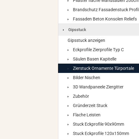
Pilaster flache Wandsäulen 200c
Brandschutz Fassadenstuck Profi
Fassaden Beton Konsolen Reliefs
Gipsstuck
Gipsstuck anzeigen
Eckprofile Zierprofile Typ C
Säulen Basen Kapitelle
Zierstuck Ornamente Türportale
Bilder Nischen
3D Wandpaneele Ziergitter
Zubehör
Gründerzeit Stuck
Flache Leisten
Stuck Eckprofile 90x90mm
Stuck Eckprofile 120x150mm