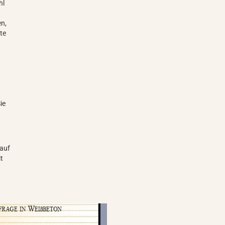
hl
en,
te
ie
s
nauf
it