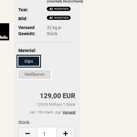
(innerhalb Deutschland)
Text:
Bild:
Versand
32
kg je
Gewicht:
Stück
Material:
Gips
Weißbeton
129,00 EUR
129,00 EUR pro 1 Stück
inkl. 19% MwSt. zzgl.
Versand
Stück:
Stück