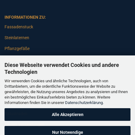
INFORMATIONEN ZU:
Fassadenstuck
Steinlaternen
Pflanzgefäße
Betonsäulen
Diese Webseite verwendet Cookies und andere
Gartenbänke
Technologien
Wir verwenden Cookies und ähnliche Technologien, auch von
Pfeiler
Drittanbietern, um die ordentliche Funktionsweise der Website zu
gewährleisten, die Nutzung unseres Angebotes zu analysieren und Ihnen
Gartenbrunnen
ein bestmögliches Einkaufserlebnis bieten zu können. Weitere
Informationen finden Sie in unserer
Datenschutzerklärung
.
Gartenfiguren
Balustraden
Alle Akzeptieren
Säulen Verkleidungen
Nur Notwendige