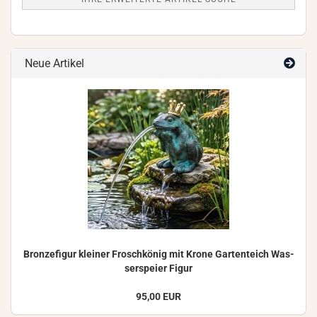
Neue Artikel
Bron­ze­fi­gur klei­ner Frosch­kö­nig mit Krone Gar­ten­teich Was­
ser­spei­er Figur
95,00 EUR