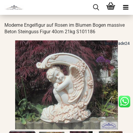
Mo­der­ne En­gel­fi­gur auf Rosen im Blu­men Bogen mas­si­ve
Beton Stein­guss Figur 40cm 21kg S101186
Balustrade24