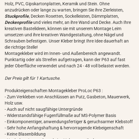
Holz, PVC, Gipskartonplatten, Keramik und Stein. Ohne
anzudrücken oder lange zu warten, bringen Sie ihre Zierleisten,
Stuckprofile
, Decken Rosetten, Sockelleisten, Dämmplatten,
Deckenprofile
und vieles mehr, an ihre Wand und Decke. Auch Ihre
kreativen Bastelideen, können sie mit unserem Montage Leim
umsetzen und ihre kreativen Wandgestaltung, ohne Nägel und
Schrauben befestigen. Unser Kleber bringt Ihre Idee dauerhaft an
die richtige Stelle!
Montagekleber wird im Innen- und Außenbereich angewandt.
Punktartig oder als Streifen aufgetragen, kann der P63 auf fast
jeder Oberfläche verwendet und nach 24 - 48 voll belastet werden
.
Der Preis gilt für 1 Kartusche.
Produkteigenschaften Montagekleber ProLoc P63 :
- Zum Verkleben von Anschlüssen an Putz, Gasbeton, Mauerwerk,
Holz usw.
- Auch auf nicht saugfähige Untergründe
- Widerstandsfähige Fugenfüllmaße auf MS-Polymer Basis
- Einkomponentiger, anwendungsfertiger & geruchsarmer Klebstoff
- Sehr hohe Anfangshaftung & hervorragende Klebeigenschaft
- Keine Blasenbildung