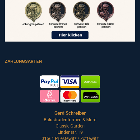
ZAHLUNGSARTEN
Gerd Schreiber
Balustradenformen & More
Classic Garden
Lindenstr. 19
01561 Priestewitz / Zottewitz