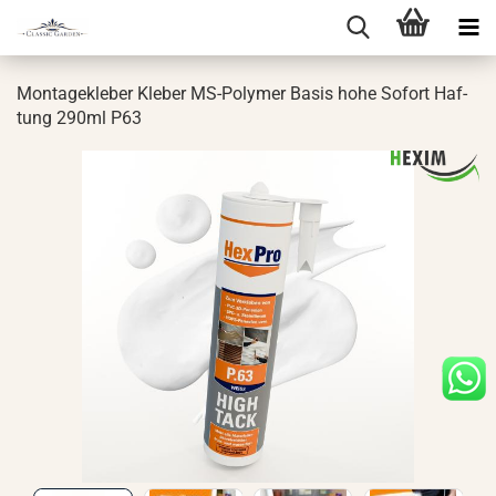
Mon­ta­ge­kle­ber Kle­ber MS-​Polymer Basis hohe So­fort Haf­
tung 290ml P63