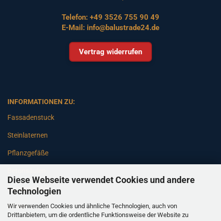
Telefon:
+49 3526 755 90 49
E-Mail:
info@balustrade24.de
Vertrag widerrufen
INFORMATIONEN ZU:
Fassadenstuck
Steinlaternen
Pflanzgefäße
Betonsäulen
Diese Webseite verwendet Cookies und andere
Gartenbänke
Technologien
Wir verwenden Cookies und ähnliche Technologien, auch von
Pfeiler
Drittanbietern, um die ordentliche Funktionsweise der Website zu