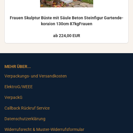
Frau­en Skulp­tur Büste mit Säule Beton Stein­fi­gur Gar­ten­de­
ko­rai­on 130cm 87kgFrauen
ab 224,00 EUR
MEHR ÜBER...
Verpackungs- und Versandkosten
ElektroG/WEEE
VerpackG
Callback Rückruf Service
Datenschutzerklärung
Widerrufsrecht & Muster-Widerrufsformular