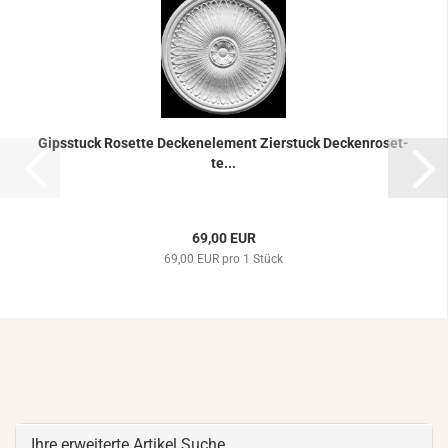
Gips­stuck Ro­set­te De­cken­ele­ment Zier­stuck De­cken­ro­set­
te...
69,00 EUR
69,00 EUR pro 1 Stück
Ihre erweiterte Artikel Suche