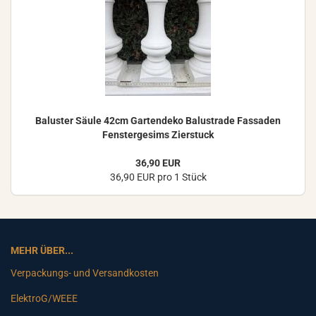
Ba­lus­ter Säule 42cm Gar­ten­de­ko Ba­lus­tra­de Fas­sa­den
Fens­ter­ge­sims Zier­stuck
36,90 EUR
36,90 EUR pro 1 Stück
MEHR ÜBER...
Verpackungs- und Versandkosten
ElektroG/WEEE