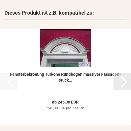
Dieses Produkt ist z.B. kompatibel zu:
Fens­ter­be­krö­nung Tür­ko­ne Rund­bo­gen mas­si­ver Fas­sa­den­
stuck...
ab 245,00 EUR
245,00 EUR pro 1 Stück