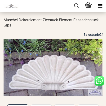
Mu­schel De­kor­ele­ment Zier­stuck Ele­ment Fas­sa­den­stuck
Gips
Balustrade24