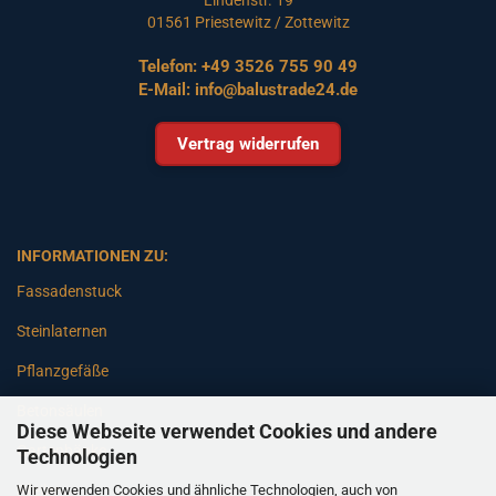
01561 Priestewitz / Zottewitz
Telefon:
+49 3526 755 90 49
E-Mail:
info@balustrade24.de
Vertrag widerrufen
INFORMATIONEN ZU:
Fassadenstuck
Steinlaternen
Pflanzgefäße
Betonsäulen
Diese Webseite verwendet Cookies und andere
Gartenbänke
Technologien
Wir verwenden Cookies und ähnliche Technologien, auch von
Pfeiler