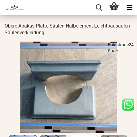
Obere Aba­kus Plat­te Säu­len Halb­ele­ment Leicht­bau­säu­len
Säu­len­ver­klei­dung
Balustrade24
Stuck