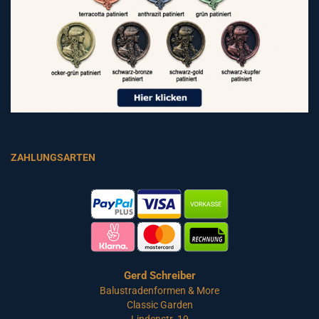
ZAHLUNGSARTEN
Gerd Schreiber
Balustradenformen & More
Classic Garden
Lindenstr. 19