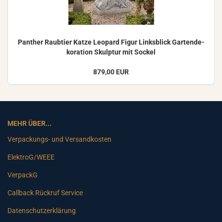
Pan­ther Raub­tier Katze Leo­pard Figur Links­blick Gar­ten­de­
ko­ra­ti­on Skulp­tur mit So­ckel
879,00 EUR
MEHR ÜBER...
Verpackungs- und Versandkosten
ElektroG/WEEE
VerpackG
Callback Rückruf Service
Datenschutzerklärung