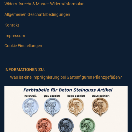
Widerrufsrecht & Muster-Widerrufsformular
Allgemeinen Geschäftsbedingungen
Kontakt
Impressum
Cookie Einstellungen
INFORMATIONEN ZU:
Was ist eine Imprägnierung bei Gartenfiguren Pflanzgefäßen?