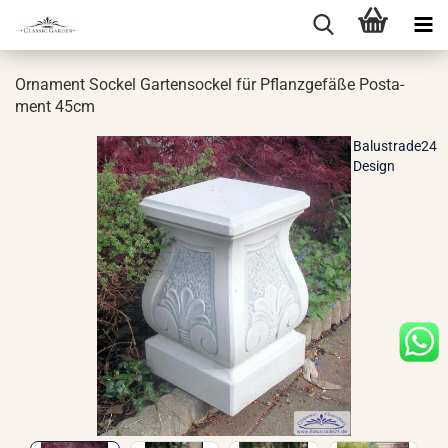
Or­na­ment So­ckel Gar­ten­so­ckel für Pflanz­ge­fä­ße Pos­ta­
ment 45cm
Balustrade24
Design