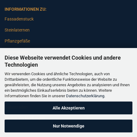
INFORMATIONEN ZU:
Fassadenstuck
Steinlaternen
Pflanzgefäße
Betonsäulen
Diese Webseite verwendet Cookies und andere
Gartenbänke
Technologien
Wir verwenden Cookies und ähnliche Technologien, auch von
Pfeiler
Drittanbietern, um die ordentliche Funktionsweise der Website zu
gewährleisten, die Nutzung unseres Angebotes zu analysieren und Ihnen
Gartenbrunnen
ein bestmögliches Einkaufserlebnis bieten zu können. Weitere
Informationen finden Sie in unserer
Datenschutzerklärung
.
Gartenfiguren
Balustraden
Alle Akzeptieren
Säulen Verkleidungen
Nur Notwendige