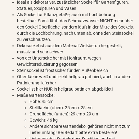
ideal als dekorativer, zusätzlicher Sockel für Gartenfiguren,
Statuen, Skulpturen und Vasen
Als Sockel für Pflanzgefäße, auch mit Lochbohrung
bestellbar. Somit läuft das Schmutzwasser NICHT mehr über
den Sockel Oberfläche, sondern läuft in der Mitte des Sockels,
durch die Lochbohrung, nach unten ab, ohne den Steinsockel
zu verschmutzen.
Dekosockel ist aus dem Material Weißbeton hergestellt,
massiv und sehr schwer
von der Unterseite her mit Hohlraum, wegen
Gewichtsreduzierung gegossen
Steinsockel ist frostsicher für den Außenbereich
Oberfläche weiß und leicht hellgrau patiniert, auch in andere
Patinierung lieferbar
Sockel ist hier NUR in hellgrau patiniert abgebildet!
Maße Gartensockel:
Höhe: 45 cm
Stellfläche (oben): 25 cm x 25 cm
Grundfläche (unten): 29 cm x 29 cm
Gewicht: 46 kg
Andere sichtbare Gartendeko, gehören nicht mit zum
Lieferumfang! Bei Bedarf bitte extra bestellen!
Lieferung des Sockels über Spedition und mit