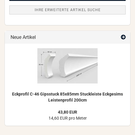
IHRE ERWEITERTE ARTIKEL SUCHE
Neue Artikel
Eck­pro­fil C-46 Gips­stuck 85x85mm Stuck­leis­te Eck­ge­sims
Leis­ten­pro­fil 200cm
43,80 EUR
14,60 EUR pro Meter