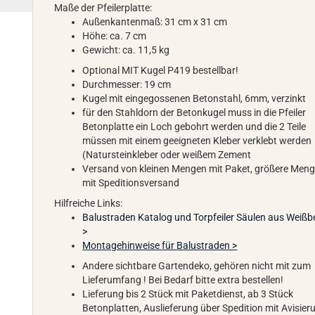
Maße der Pfeilerplatte:
Außenkantenmaß: 31 cm x 31 cm
Höhe: ca. 7 cm
Gewicht: ca. 11,5 kg
Optional MIT Kugel P419 bestellbar!
Durchmesser: 19 cm
Kugel mit eingegossenen Betonstahl, 6mm, verzinkt
für den Stahldorn der Betonkugel muss in die Pfeiler
Betonplatte ein Loch gebohrt werden und die 2 Teile
müssen mit einem geeigneten Kleber verklebt werden
(Natursteinkleber oder weißem Zement
Versand von kleinen Mengen mit Paket, größere Men
mit Speditionsversand
Hilfreiche Links:
Balustraden Katalog und Torpfeiler Säulen aus Weißb
>
Montagehinweise für Balustraden >
Andere sichtbare Gartendeko, gehören nicht mit zum
Lieferumfang ! Bei Bedarf bitte extra bestellen!
Lieferung bis 2 Stück mit Paketdienst, ab 3 Stück
Betonplatten, Auslieferung über Spedition mit Avisier