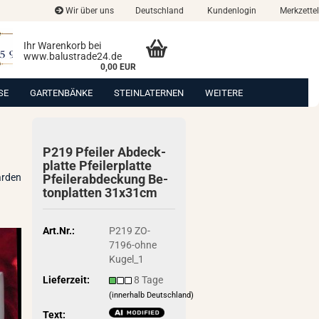
Wir über uns
Deutschland
Kundenlogin
Merkzettel
Ihr Warenkorb bei
www.balustrade24.de
0,00 EUR
SE
GARTENBÄNKE
STEINLATERNEN
WEITERE
P219 Pfei­ler Ab­deck­
plat­te Pfei­ler­plat­te
arden
Pfei­ler­ab­de­ckung Be­
ton­plat­ten 31x31cm
Art.Nr.:
P219 ZO-
7196-ohne
Kugel_1
Lieferzeit:
8 Tage
(innerhalb Deutschland)
Text: