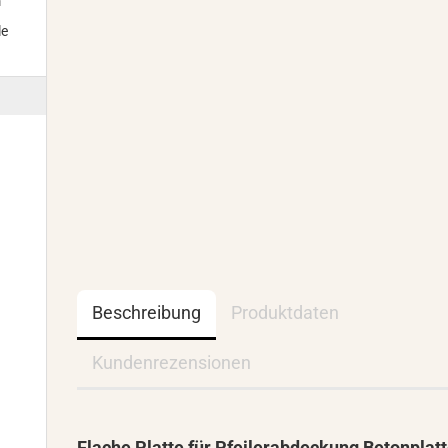
m
le
Beschreibung
Produktdaten
Kundenrezensionen
Flache Platte für Pfeilerabdeckung Betonplat