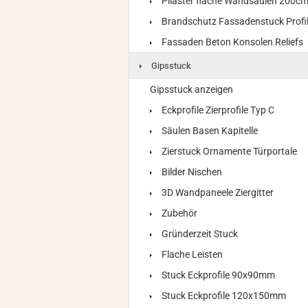
Pilaster flache Wandsäulen 200c
Brandschutz Fassadenstuck Profi
Fassaden Beton Konsolen Reliefs
Gipsstuck
Gipsstuck anzeigen
Eckprofile Zierprofile Typ C
Säulen Basen Kapitelle
Zierstuck Ornamente Türportale
Bilder Nischen
3D Wandpaneele Ziergitter
Zubehör
Gründerzeit Stuck
Flache Leisten
Stuck Eckprofile 90x90mm
Stuck Eckprofile 120x150mm