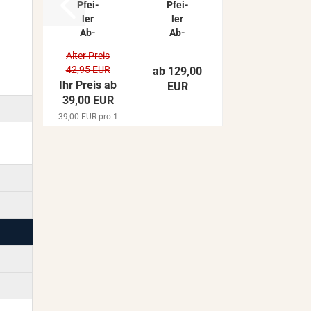
Pfei­
Pfei­
ler
ler
Ab­
Ab­
deck­
de­
Alter Preis
plat­
ckung
42,95 EUR
ab 129,00
ten
mit
Ihr Preis ab
EUR
Zaun­
Kugel
39,00 EUR
pfei­
Tor­
ler
pfei­
39,00 EUR pro 1
Be­
ler
Stück
ton­
Be­
plat­
ton­
ten
plat­te
So­
|
ckel­
Pfei­
plat­
ler­
ten...
plat­
te...