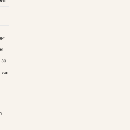
ige
er
- 30
r von
m