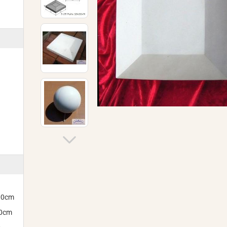
300cm
00cm