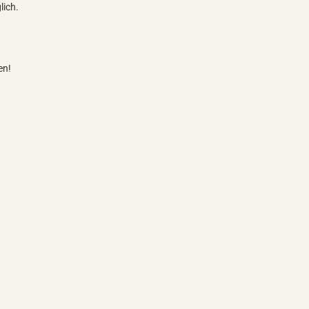
lich.
en!