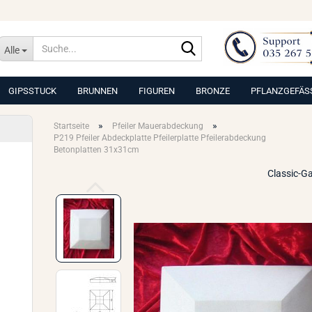
Suche...
Alle
GIPSSTUCK
BRUNNEN
FIGUREN
BRONZE
PFLANZGEFÄS
»
»
Startseite
Pfeiler Mauerabdeckung
P219 Pfeiler Abdeckplatte Pfeilerplatte Pfeilerabdeckung
Betonplatten 31x31cm
Classic-G