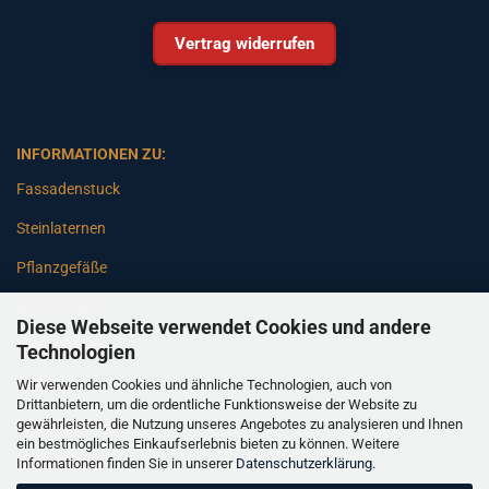
Vertrag widerrufen
INFORMATIONEN ZU:
Fassadenstuck
Steinlaternen
Pflanzgefäße
Betonsäulen
Diese Webseite verwendet Cookies und andere
Gartenbänke
Technologien
Wir verwenden Cookies und ähnliche Technologien, auch von
Pfeiler
Drittanbietern, um die ordentliche Funktionsweise der Website zu
gewährleisten, die Nutzung unseres Angebotes zu analysieren und Ihnen
Gartenbrunnen
ein bestmögliches Einkaufserlebnis bieten zu können. Weitere
Informationen finden Sie in unserer
Datenschutzerklärung
.
Gartenfiguren