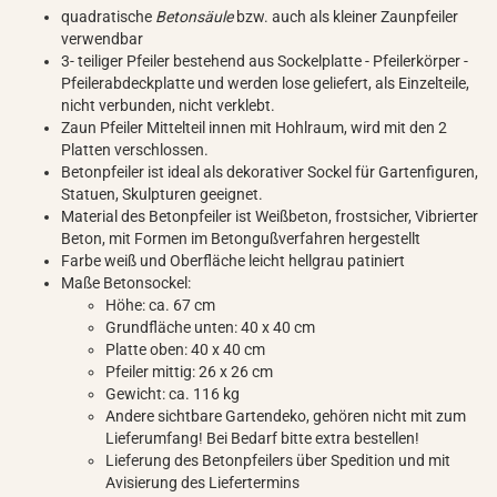
quadratische
Betonsäule
bzw. auch als kleiner Zaunpfeiler
verwendbar
3- teiliger Pfeiler bestehend aus Sockelplatte - Pfeilerkörper -
Pfeilerabdeckplatte und werden lose geliefert, als Einzelteile,
nicht verbunden, nicht verklebt.
Zaun Pfeiler Mittelteil innen mit Hohlraum, wird mit den 2
Platten verschlossen.
Betonpfeiler ist ideal als dekorativer Sockel für Gartenfiguren,
Statuen, Skulpturen geeignet.
Material des Betonpfeiler ist Weißbeton, frostsicher, Vibrierter
Beton, mit Formen im Betongußverfahren hergestellt
Farbe weiß und Oberfläche leicht hellgrau patiniert
Maße Betonsockel:
Höhe: ca. 67 cm
Grundfläche unten: 40 x 40 cm
Platte oben: 40 x 40 cm
Pfeiler mittig: 26 x 26 cm
Gewicht: ca. 116 kg
Andere sichtbare Gartendeko, gehören nicht mit zum
Lieferumfang! Bei Bedarf bitte extra bestellen!
Lieferung des Betonpfeilers über Spedition und mit
Avisierung des Liefertermins