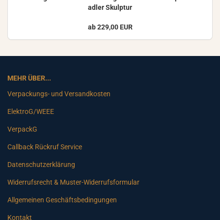
ad­ler Skulp­tur
ab 229,00 EUR
MEHR ÜBER...
Verpackungs- und Versandkosten
ElektroG/WEEE
VerpackG
Callback Rückruf Service
Datenschutzerklärung
Widerrufsrecht & Muster-Widerrufsformular
Allgemeinen Geschäftsbedingungen
Kontakt