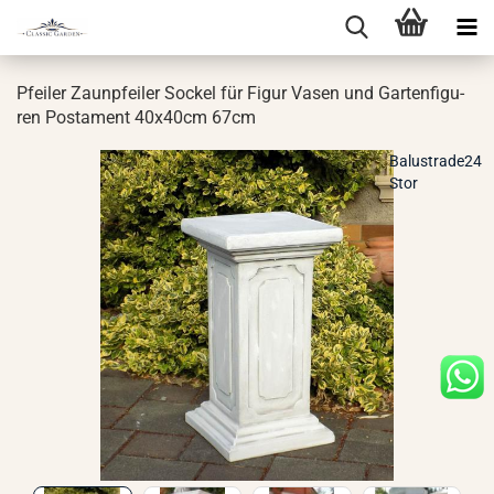
Pfei­ler Zaun­pfei­ler So­ckel für Figur Vasen und Gar­ten­fi­gu­
ren Pos­ta­ment 40x40cm 67cm
Balustrade24
Stor