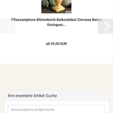
Pflanz­am­pho­re Blü­ten­kelch Bal­kon­kü­bel Zier­va­se Beton
Stein­guss...
ab 95,00 EUR
Ihre erweiterte Artikel Suche
Ihre
erweiterte