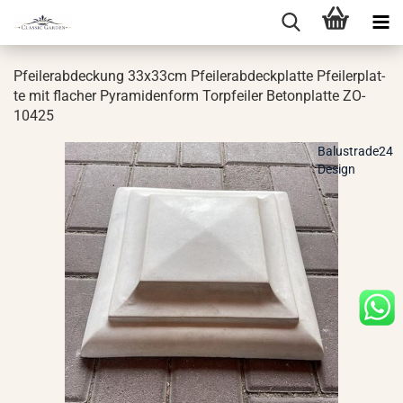
Pfei­ler­ab­de­ckung 33x33cm Pfei­ler­ab­deck­plat­te Pfei­ler­plat­
te mit fla­cher Py­ra­mi­den­form Tor­pfei­ler Be­ton­plat­te ZO-​
10425
Balustrade24
Design