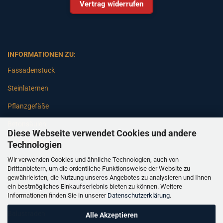
Vertrag widerrufen
INFORMATIONEN ZU:
Fassadenstuck
Steinlaternen
Pflanzgefäße
Betonsäulen
Diese Webseite verwendet Cookies und andere
Gartenbänke
Technologien
Wir verwenden Cookies und ähnliche Technologien, auch von
Pfeiler
Drittanbietern, um die ordentliche Funktionsweise der Website zu
gewährleisten, die Nutzung unseres Angebotes zu analysieren und Ihnen
Gartenbrunnen
ein bestmögliches Einkaufserlebnis bieten zu können. Weitere
Informationen finden Sie in unserer
Datenschutzerklärung
.
Gartenfiguren
Balustraden
Alle Akzeptieren