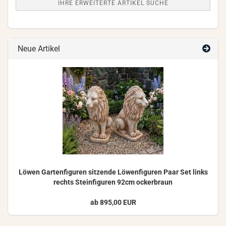
IHRE ERWEITERTE ARTIKEL SUCHE
Neue Artikel
Löwen Gar­ten­fi­gu­ren sit­zen­de Lö­wen­fi­gu­ren Paar Set links
rechts Stein­fi­gu­ren 92cm ocker­braun
ab 895,00 EUR