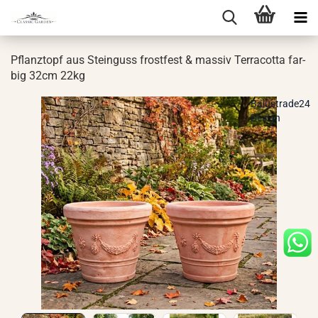
Pflanz­topf aus Stein­guss frost­fest & mas­siv Ter­ra­cot­ta far­
big 32cm 22kg
Balustrade24
Design