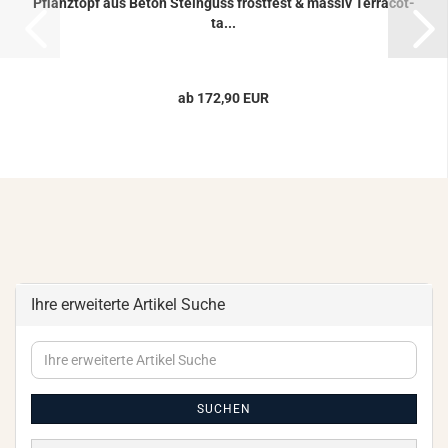
Pflanz­topf aus Beton Stein­guss frost­fest & mas­siv Ter­ra­cot­
ta...
ab 172,90 EUR
Ihre erweiterte Artikel Suche
Ihre
erweiterte
Artikel
Suche
SUCHEN