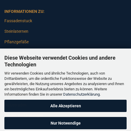
INFORMATIONEN ZU:
Fassadenstuck
Steinlaternen
Pflanzgefäße
Betonsäulen
Diese Webseite verwendet Cookies und andere
Gartenbänke
Technologien
Wir verwenden Cookies und ähnliche Technologien, auch von
Pfeiler
Drittanbietern, um die ordentliche Funktionsweise der Website zu
gewährleisten, die Nutzung unseres Angebotes zu analysieren und Ihnen
Gartenbrunnen
ein bestmögliches Einkaufserlebnis bieten zu können. Weitere
Informationen finden Sie in unserer
Datenschutzerklärung
.
Gartenfiguren
Balustraden
Alle Akzeptieren
Säulen Verkleidungen
Nur Notwendige