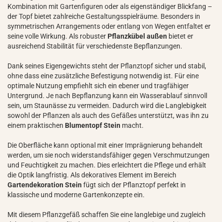
Kombination mit Gartenfiguren oder als eigenständiger Blickfang –
der Topf bietet zahlreiche Gestaltungsspielräume. Besonders in
symmetrischen Arrangements oder entlang von Wegen entfaltet er
seine volle Wirkung. Als robuster
Pflanzkübel außen
bietet er
ausreichend Stabilität für verschiedenste Bepflanzungen.
Dank seines Eigengewichts steht der Pflanztopf sicher und stabil,
ohne dass eine zusätzliche Befestigung notwendig ist. Für eine
optimale Nutzung empfiehlt sich ein ebener und tragfähiger
Untergrund. Je nach Bepflanzung kann ein Wasserablauf sinnvoll
sein, um Staunässe zu vermeiden. Dadurch wird die Langlebigkeit
sowohl der Pflanzen als auch des Gefäßes unterstützt, was ihn zu
einem praktischen
Blumentopf Stein
macht.
Die Oberfläche kann optional mit einer Imprägnierung behandelt
werden, um sie noch widerstandsfähiger gegen Verschmutzungen
und Feuchtigkeit zu machen. Dies erleichtert die Pflege und erhält
die Optik langfristig. Als dekoratives Element im Bereich
Gartendekoration Stein
fügt sich der Pflanztopf perfekt in
klassische und moderne Gartenkonzepte ein.
Mit diesem Pflanzgefäß schaffen Sie eine langlebige und zugleich