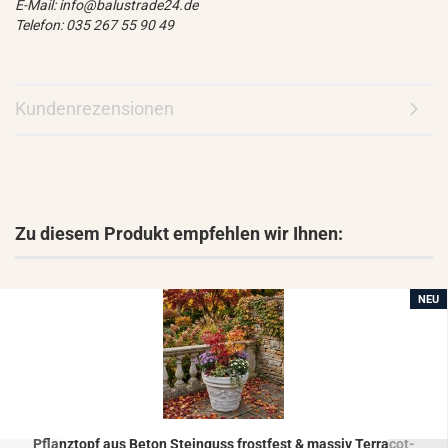
E-Mail: info@balustrade24.de
Telefon: 035 267 55 90 49
Kundenrezensionen
Zu diesem Produkt empfehlen wir Ihnen:
NEU
Pflanz­topf aus Beton Stein­guss frost­fest & mas­siv Ter­ra­cot­