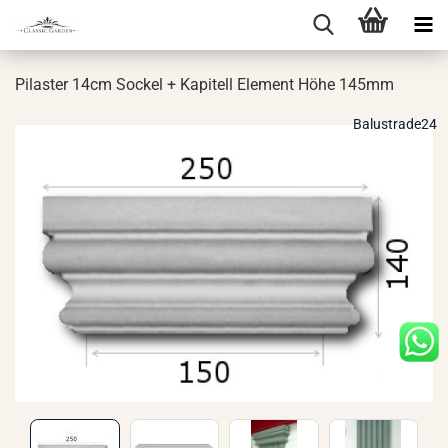
Pi­las­ter 14cm So­ckel + Ka­pi­tell Ele­ment Höhe 145mm
Balustrade24