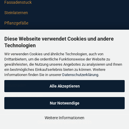
Fassadenstuck
Steinlaternen
Pflanzgefäße
Betonsäulen
Diese Webseite verwendet Cookies und andere
Gartenbänke
Technologien
Wir verwenden Cookies und ähnliche Technologien, auch von
Pfeiler
Drittanbietern, um die ordentliche Funktionsweise der Website zu
gewährleisten, die Nutzung unseres Angebotes zu analysieren und Ihnen
Gartenbrunnen
ein bestmögliches Einkaufserlebnis bieten zu können. Weitere
Informationen finden Sie in unserer
Datenschutzerklärung
.
Gartenfiguren
Balustraden
Alle Akzeptieren
Säulen Verkleidungen
Nur Notwendige
Weitere Informationen
Onlineshop
by Gambio © 2026