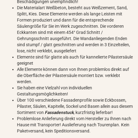
Beschädigungen unempfindlich!
Die Materialart Weißbeton, besteht aus Weißzement, Sand,
Splitt, Kies. Diese Elemente werden als lange Leisten mit
Formen produziert und dann für die entsprechende
Säulengröße für Sie im Werk zugeschnitten. Die vorderen
Eckkanten sind mit einem 454° Grad Schnitt /
Gehrungsschnitt ausgeführt. Die Wandanliegenden Enden
sind stumpf / glatt geschnitten und werden in 3 Einzelteilen,
lose, nicht verklebt, ausgeliefert
Elemente sind für glatte als auch für kannelierte Pilastersäule
geeignet
Alle Elemente können dann von Ihnen problemlos direkt auf
die Oberfläche der Pilastersäule montiert bzw. verklebt
werden.
Sie haben eine Vielzahl von individuellen
Gestaltungsmöglichkeiten!
Über 100 verschiedene Fassadenprofile sowie Eckbossen,
Pilaster, Säulen, Kapitelle, Sockel und Basen allein aus diesem
Sortiment von
Fassadenstuck
, kurzfristig lieferbar!
Problemlose Anlieferung direkt vom Hersteller zu Ihnen nach
Hause mit Transporter! Auslieferung nach Tourenplan. Kein
Paketversand, kein Speditionsversand.