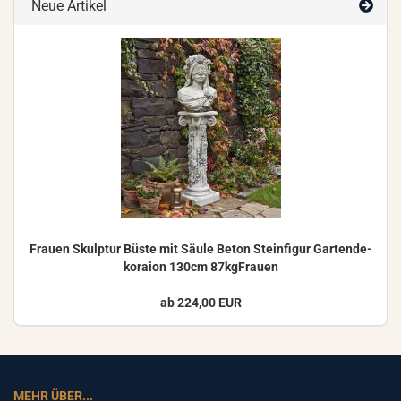
Neue Artikel
Frau­en Skulp­tur Büste mit Säule Beton Stein­fi­gur Gar­ten­de­
ko­rai­on 130cm 87kgFrauen
ab 224,00 EUR
MEHR ÜBER...