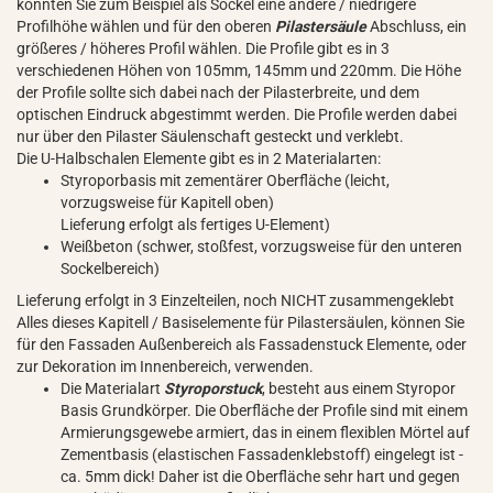
könnten Sie zum Beispiel als Sockel eine andere / niedrigere
Profilhöhe wählen und für den oberen
Pilastersäule
Abschluss, ein
größeres / höheres Profil wählen. Die Profile gibt es in 3
verschiedenen Höhen von 105mm, 145mm und 220mm. Die Höhe
der Profile sollte sich dabei nach der Pilasterbreite, und dem
optischen Eindruck abgestimmt werden. Die Profile werden dabei
nur über den Pilaster Säulenschaft gesteckt und verklebt.
Die U-Halbschalen Elemente gibt es in 2 Materialarten:
Styroporbasis mit zementärer Oberfläche (leicht,
vorzugsweise für Kapitell oben)
Lieferung erfolgt als fertiges U-Element)
Weißbeton (schwer, stoßfest, vorzugsweise für den unteren
Sockelbereich)
Lieferung erfolgt in 3 Einzelteilen, noch NICHT zusammengeklebt
Alles dieses Kapitell / Basiselemente für Pilastersäulen, können Sie
für den Fassaden Außenbereich als Fassadenstuck Elemente, oder
zur Dekoration im Innenbereich, verwenden.
Die Materialart
Styroporstuck
, besteht aus einem Styropor
Basis Grundkörper. Die Oberfläche der Profile sind mit einem
Armierungsgewebe armiert, das in einem flexiblen Mörtel auf
Zementbasis (elastischen Fassadenklebstoff) eingelegt ist -
ca. 5mm dick! Daher ist die Oberfläche sehr hart und gegen