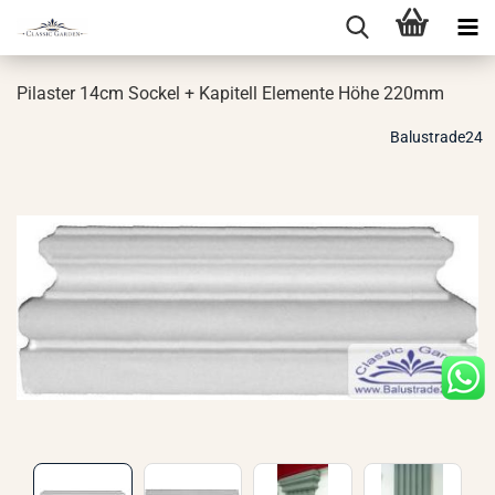
Pi­las­ter 14cm So­ckel + Ka­pi­tell Ele­men­te Höhe 220mm
Balustrade24