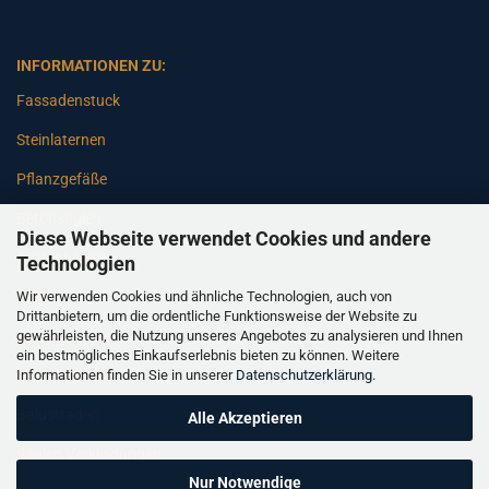
INFORMATIONEN ZU:
Fassadenstuck
Steinlaternen
Pflanzgefäße
Betonsäulen
Diese Webseite verwendet Cookies und andere
Gartenbänke
Technologien
Wir verwenden Cookies und ähnliche Technologien, auch von
Pfeiler
Drittanbietern, um die ordentliche Funktionsweise der Website zu
gewährleisten, die Nutzung unseres Angebotes zu analysieren und Ihnen
Gartenbrunnen
ein bestmögliches Einkaufserlebnis bieten zu können. Weitere
Informationen finden Sie in unserer
Datenschutzerklärung
.
Gartenfiguren
Balustraden
Alle Akzeptieren
Säulen Verkleidungen
Nur Notwendige