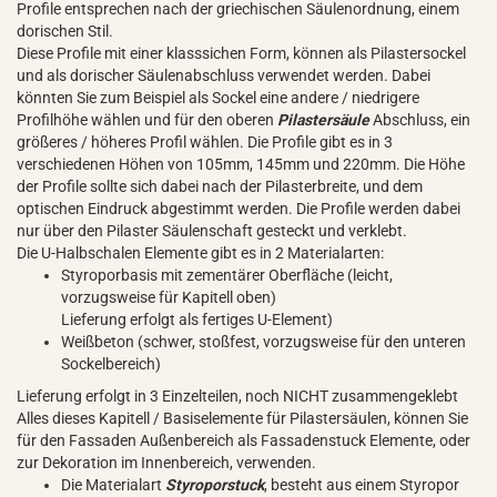
Profile entsprechen nach der griechischen Säulenordnung, einem
dorischen Stil.
Diese Profile mit einer klasssichen Form, können als Pilastersockel
und als dorischer Säulenabschluss verwendet werden. Dabei
könnten Sie zum Beispiel als Sockel eine andere / niedrigere
Profilhöhe wählen und für den oberen
Pilastersäule
Abschluss, ein
größeres / höheres Profil wählen. Die Profile gibt es in 3
verschiedenen Höhen von 105mm, 145mm und 220mm. Die Höhe
der Profile sollte sich dabei nach der Pilasterbreite, und dem
optischen Eindruck abgestimmt werden. Die Profile werden dabei
nur über den Pilaster Säulenschaft gesteckt und verklebt.
Die U-Halbschalen Elemente gibt es in 2 Materialarten:
Styroporbasis mit zementärer Oberfläche (leicht,
vorzugsweise für Kapitell oben)
Lieferung erfolgt als fertiges U-Element)
Weißbeton (schwer, stoßfest, vorzugsweise für den unteren
Sockelbereich)
Lieferung erfolgt in 3 Einzelteilen, noch NICHT zusammengeklebt
Alles dieses Kapitell / Basiselemente für Pilastersäulen, können Sie
für den Fassaden Außenbereich als Fassadenstuck Elemente, oder
zur Dekoration im Innenbereich, verwenden.
Die Materialart
Styroporstuck
, besteht aus einem Styropor