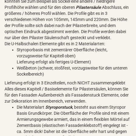
könnten Sie zum Beispiel als Sockel eine andere / niedrigere
Profilhöhe wählen und für den oberen
Pilastersäule
Abschluss, ein
größeres / höheres Profil wählen. Die Profile gibt es in 3
verschiedenen Höhen von 105mm, 145mm und 220mm. Die Höhe
der Profile sollte sich dabei nach der Pilasterbreite, und dem
optischen Eindruck abgestimmt werden. Die Profile werden dabei
nur über den Pilaster Säulenschaft gesteckt und verklebt.
Die U-Halbschalen Elemente gibt es in 2 Materialarten:
Styroporbasis mit zementärer Oberfläche (leicht,
vorzugsweise für Kapitell oben)
Lieferung erfolgt als fertiges U-Element)
Weißbeton (schwer, stoßfest, vorzugsweise für den unteren
Sockelbereich)
Lieferung erfolgt in 3 Einzelteilen, noch NICHT zusammengeklebt
Alles dieses Kapitell / Basiselemente für Pilastersäulen, können Sie
für den Fassaden Außenbereich als Fassadenstuck Elemente, oder
zur Dekoration im Innenbereich, verwenden.
Die Materialart
Styroporstuck
, besteht aus einem Styropor
Basis Grundkörper. Die Oberfläche der Profile sind mit einem
Armierungsgewebe armiert, das in einem flexiblen Mörtel auf
Zementbasis (elastischen Fassadenklebstoff) eingelegt ist -
ca. 5mm dick! Daher ist die Oberfläche sehr hart und gegen