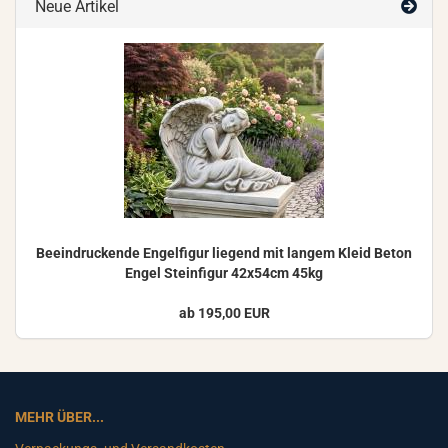
Neue Artikel
Be­ein­dru­cken­de En­gel­fi­gur lie­gend mit lan­gem Kleid Beton
Engel Stein­fi­gur 42x54cm 45kg
ab 195,00 EUR
MEHR ÜBER...