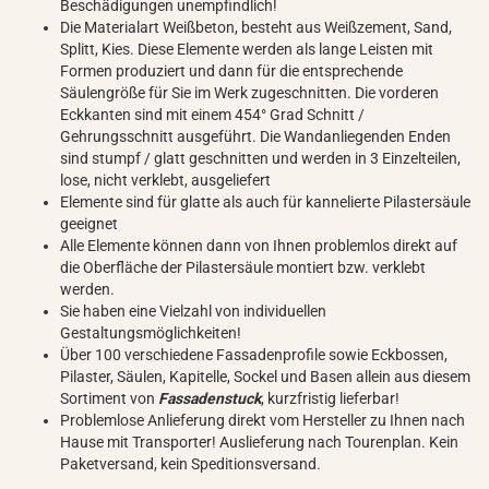
Beschädigungen unempfindlich!
Die Materialart Weißbeton, besteht aus Weißzement, Sand,
Splitt, Kies. Diese Elemente werden als lange Leisten mit
Formen produziert und dann für die entsprechende
Säulengröße für Sie im Werk zugeschnitten. Die vorderen
Eckkanten sind mit einem 454° Grad Schnitt /
Gehrungsschnitt ausgeführt. Die Wandanliegenden Enden
sind stumpf / glatt geschnitten und werden in 3 Einzelteilen,
lose, nicht verklebt, ausgeliefert
Elemente sind für glatte als auch für kannelierte Pilastersäule
geeignet
Alle Elemente können dann von Ihnen problemlos direkt auf
die Oberfläche der Pilastersäule montiert bzw. verklebt
werden.
Sie haben eine Vielzahl von individuellen
Gestaltungsmöglichkeiten!
Über 100 verschiedene Fassadenprofile sowie Eckbossen,
Pilaster, Säulen, Kapitelle, Sockel und Basen allein aus diesem
Sortiment von
Fassadenstuck
, kurzfristig lieferbar!
Problemlose Anlieferung direkt vom Hersteller zu Ihnen nach
Hause mit Transporter! Auslieferung nach Tourenplan. Kein
Paketversand, kein Speditionsversand.