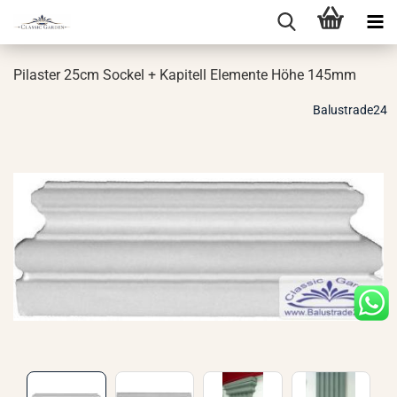
Pi­las­ter 25cm So­ckel + Ka­pi­tell Ele­men­te Höhe 145mm
Balustrade24