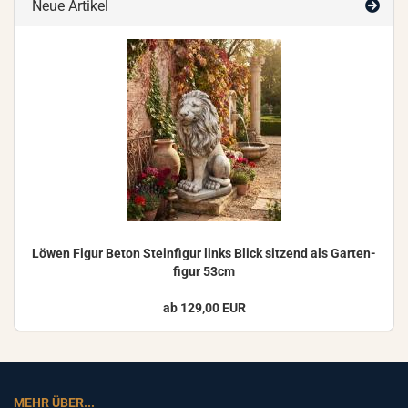
Neue Artikel
Löwen Figur Beton Stein­fi­gur links Blick sit­zend als Gar­ten­
fi­gur 53cm
ab 129,00 EUR
MEHR ÜBER...