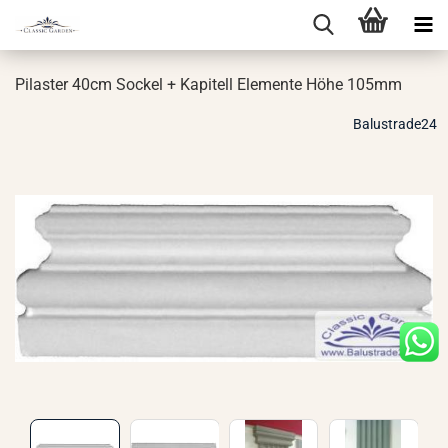
Pi­las­ter 40cm So­ckel + Ka­pi­tell Ele­men­te Höhe 105mm
Balustrade24