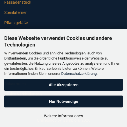
Fassadenstuck
Steinlaternen
Pflanzgefäße
Betonsäulen
Diese Webseite verwendet Cookies und andere
Gartenbänke
Technologien
Wir verwenden Cookies und ähnliche Technologien, auch von
Pfeiler
Drittanbietern, um die ordentliche Funktionsweise der Website zu
gewährleisten, die Nutzung unseres Angebotes zu analysieren und Ihnen
Gartenbrunnen
ein bestmögliches Einkaufserlebnis bieten zu können. Weitere
Informationen finden Sie in unserer
Datenschutzerklärung
.
Gartenfiguren
Balustraden
Alle Akzeptieren
Säulen Verkleidungen
Nur Notwendige
Weitere Informationen
Onlineshop
by Gambio © 2026