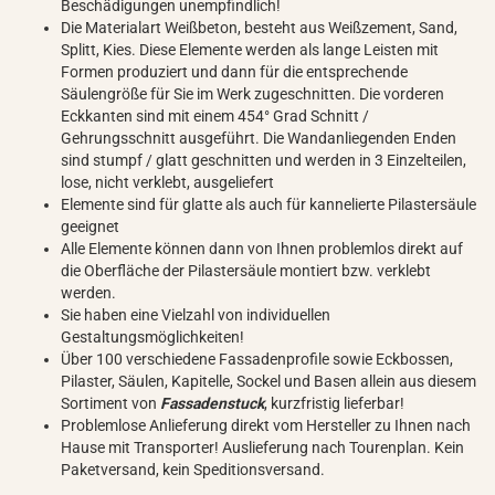
Beschädigungen unempfindlich!
Die Materialart Weißbeton, besteht aus Weißzement, Sand,
Splitt, Kies. Diese Elemente werden als lange Leisten mit
Formen produziert und dann für die entsprechende
Säulengröße für Sie im Werk zugeschnitten. Die vorderen
Eckkanten sind mit einem 454° Grad Schnitt /
Gehrungsschnitt ausgeführt. Die Wandanliegenden Enden
sind stumpf / glatt geschnitten und werden in 3 Einzelteilen,
lose, nicht verklebt, ausgeliefert
Elemente sind für glatte als auch für kannelierte Pilastersäule
geeignet
Alle Elemente können dann von Ihnen problemlos direkt auf
die Oberfläche der Pilastersäule montiert bzw. verklebt
werden.
Sie haben eine Vielzahl von individuellen
Gestaltungsmöglichkeiten!
Über 100 verschiedene Fassadenprofile sowie Eckbossen,
Pilaster, Säulen, Kapitelle, Sockel und Basen allein aus diesem
Sortiment von
Fassadenstuck
, kurzfristig lieferbar!
Problemlose Anlieferung direkt vom Hersteller zu Ihnen nach
Hause mit Transporter! Auslieferung nach Tourenplan. Kein
Paketversand, kein Speditionsversand.