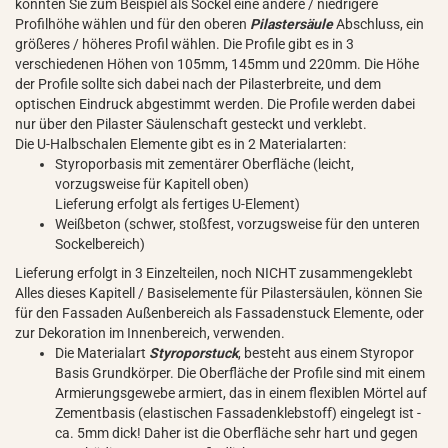
könnten Sie zum Beispiel als Sockel eine andere / niedrigere
Profilhöhe wählen und für den oberen
Pilastersäule
Abschluss, ein
größeres / höheres Profil wählen. Die Profile gibt es in 3
verschiedenen Höhen von 105mm, 145mm und 220mm. Die Höhe
der Profile sollte sich dabei nach der Pilasterbreite, und dem
optischen Eindruck abgestimmt werden. Die Profile werden dabei
nur über den Pilaster Säulenschaft gesteckt und verklebt.
Die U-Halbschalen Elemente gibt es in 2 Materialarten:
Styroporbasis mit zementärer Oberfläche (leicht,
vorzugsweise für Kapitell oben)
Lieferung erfolgt als fertiges U-Element)
Weißbeton (schwer, stoßfest, vorzugsweise für den unteren
Sockelbereich)
Lieferung erfolgt in 3 Einzelteilen, noch NICHT zusammengeklebt
Alles dieses Kapitell / Basiselemente für Pilastersäulen, können Sie
für den Fassaden Außenbereich als Fassadenstuck Elemente, oder
zur Dekoration im Innenbereich, verwenden.
Die Materialart
Styroporstuck
, besteht aus einem Styropor
Basis Grundkörper. Die Oberfläche der Profile sind mit einem
Armierungsgewebe armiert, das in einem flexiblen Mörtel auf
Zementbasis (elastischen Fassadenklebstoff) eingelegt ist -
ca. 5mm dick! Daher ist die Oberfläche sehr hart und gegen