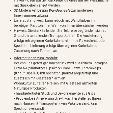
Haken / Ösen auf der Rückseite, da diese auf der Wandfläche
mit Gipskleber verlegt werden
3D Modern Art Design
Wandpaneele
zur modernen
Innenraumgestaltung
Lieferzustand weiß, kann jedoch mit Wandfarben im
beliebigen Farbton ihrer Wahl von ihnen überstrichen werden
Hinweis: Die stark fallenden Staffelpreise begründen sich auf
Grund der anfallenden Transportkosten. Die Auslieferung
erfolgt mit eigenem Kurierfahrer, nicht mit Paketdienst oder
Spedition. Lieferung erfolgt über eigenen Kurierfahrer,
Zustellung nach Tourenplan.
Informationen zum Produkt:
Der von uns gefertigte Innenstuck wird aus reinem Formgips
Extra 64 (Südharzer Gipswerk GmbH) bzw. Keramikgips
(Knauf Gips KG) mit höchster Qualität angefertigt und
zusätzlich mit Glasfasern armiert.
Wohnkultur zu fairen Preisen, mit Glasfaser armierten
Naturgips Produkten
• handgefertigter Stuck und Dekorelemente aus Gips
• Problemlose Anlieferung direkt vom Hersteller zu Ihnen
nach Hause mit Transporter! (kein Paketversand, kein
Speditionsversand)