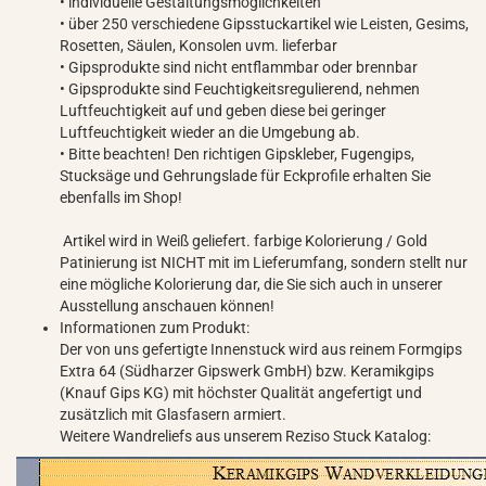
• individuelle Gestaltungsmöglichkeiten
• über 250 verschiedene Gipsstuckartikel wie Leisten, Gesims,
Rosetten, Säulen, Konsolen uvm. lieferbar
• Gipsprodukte sind nicht entflammbar oder brennbar
• Gipsprodukte sind Feuchtigkeitsregulierend, nehmen
Luftfeuchtigkeit auf und geben diese bei geringer
Luftfeuchtigkeit wieder an die Umgebung ab.
• Bitte beachten! Den richtigen Gipskleber, Fugengips,
Stucksäge und Gehrungslade für Eckprofile erhalten Sie
ebenfalls im Shop!
Artikel wird in Weiß geliefert. farbige Kolorierung / Gold
Patinierung ist NICHT mit im Lieferumfang, sondern stellt nur
eine mögliche Kolorierung dar, die Sie sich auch in unserer
Ausstellung anschauen können!
Informationen zum Produkt:
Der von uns gefertigte Innenstuck wird aus reinem Formgips
Extra 64 (Südharzer Gipswerk GmbH) bzw. Keramikgips
(Knauf Gips KG) mit höchster Qualität angefertigt und
zusätzlich mit Glasfasern armiert.
Weitere Wandreliefs aus unserem Reziso Stuck Katalog: