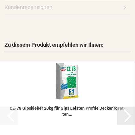
Kundenrezensionen
Zu diesem Produkt empfehlen wir Ihnen:
CE-78 Gips­kle­ber 20kg für Gips Leis­ten Pro­fi­le De­cken­ro­set­
ten...