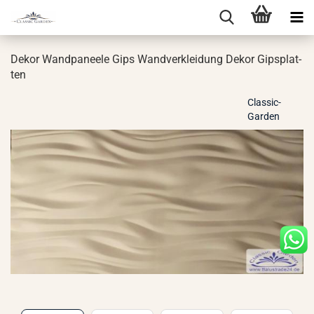
Dekor Wand­pa­nee­le Gips Wand­ver­klei­dung Dekor Gips­plat­
ten
Classic-
Garden