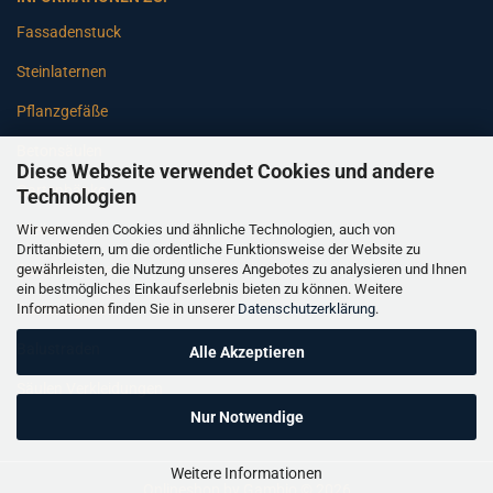
Fassadenstuck
Steinlaternen
Pflanzgefäße
Betonsäulen
Diese Webseite verwendet Cookies und andere
Gartenbänke
Technologien
Wir verwenden Cookies und ähnliche Technologien, auch von
Pfeiler
Drittanbietern, um die ordentliche Funktionsweise der Website zu
gewährleisten, die Nutzung unseres Angebotes zu analysieren und Ihnen
Gartenbrunnen
ein bestmögliches Einkaufserlebnis bieten zu können. Weitere
Informationen finden Sie in unserer
Datenschutzerklärung
.
Gartenfiguren
Balustraden
Alle Akzeptieren
Säulen Verkleidungen
Nur Notwendige
Weitere Informationen
Onlineshop
by Gambio © 2026