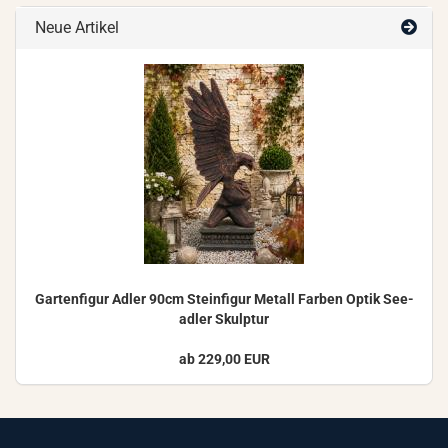
Neue Artikel
Gar­ten­fi­gur Adler 90cm Stein­fi­gur Me­tall Far­ben Optik See­
ad­ler Skulp­tur
ab 229,00 EUR