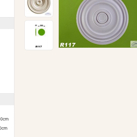
300cm
00cm