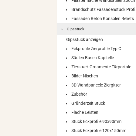
Pilaster flache Wandsäulen 200c
Brandschutz Fassadenstuck Profi
Fassaden Beton Konsolen Reliefs
Gipsstuck
Gipsstuck anzeigen
Eckprofile Zierprofile Typ C
Säulen Basen Kapitelle
Zierstuck Ornamente Türportale
Bilder Nischen
3D Wandpaneele Ziergitter
Zubehör
Gründerzeit Stuck
Flache Leisten
Stuck Eckprofile 90x90mm
Stuck Eckprofile 120x150mm