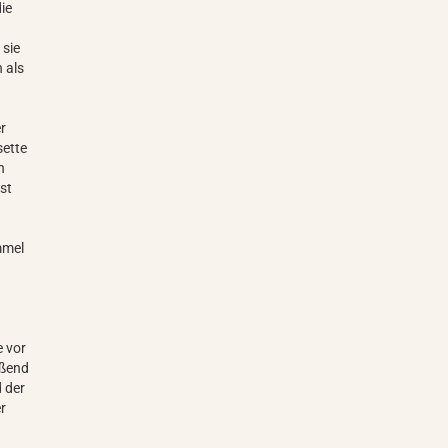
ie
 sie
 als
er
sette
n
st
mmel
e vor
eßend
 der
er