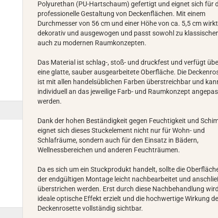
Polyurethan (PU-Hartschaum) gefertigt und eignet sich für d
professionelle Gestaltung von Deckenflächen. Mit einem
Durchmesser von 56 cm und einer Höhe von ca. 5,5 cm wirkt
dekorativ und ausgewogen und passt sowohl zu klassischen
auch zu modernen Raumkonzepten.
Das Material ist schlag-, stoß- und druckfest und verfügt üb
eine glatte, sauber ausgearbeitete Oberfläche. Die Deckenro
ist mit allen handelsüblichen Farben überstreichbar und kan
individuell an das jeweilige Farb- und Raumkonzept angepas
werden.
Dank der hohen Beständigkeit gegen Feuchtigkeit und Schi
eignet sich dieses Stuckelement nicht nur für Wohn- und
Schlafräume, sondern auch für den Einsatz in Bädern,
Wellnessbereichen und anderen Feuchträumen.
Da es sich um ein Stuckprodukt handelt, sollte die Oberfläch
der endgültigen Montage leicht nachbearbeitet und anschli
überstrichen werden. Erst durch diese Nachbehandlung wird
ideale optische Effekt erzielt und die hochwertige Wirkung d
Deckenrosette vollständig sichtbar.