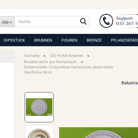
Suche...
Alle
GIPSSTUCK
BRUNNEN
FIGUREN
BRONZE
PFLANZGEFÄS
»
»
Startseite
LED Profile Rosetten
»
Rosetten leicht aus Hartschaum
Deckenrosette | Polyurethan Hartschaum glatte weiße
Oberfläche 56cm
Balustr