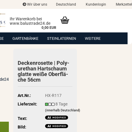
Wir über uns
Deutschland
Kundenlogin
Merkzettel
Ihr Warenkorb bei
www.balustrade24.de
0,00 EUR
SE
GARTENBÄNKE
STEINLATERNEN
WEITERE
De­cken­ro­set­te | Po­ly­
ure­than Hart­schaum
glat­te weiße Ober­flä­
che 56cm
ade24
Art.Nr.:
HX-R117
Lieferzeit:
8 Tage
(innerhalb Deutschland)
Text:
Bild: