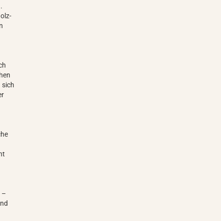
.
olz-
n
ch
chen
 sich
er
che
ht
 –
und