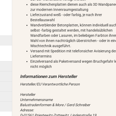
diese Riemchenplatten dienen auch als 3D Wandpane
zur modernen Innenraumgestaltung
Lieferzustand weiß - oder farbig, je nach ihrer
Bestellauswahl
Wandverblender Betonplatten, können individuell auc
selbst -farbig gestaltet werden, mit handelsüblichen
Wandfarben oder Lasuren, im beliebigen Farbton ihre
Wahl von ihnen nachträglich überstrichen - oder in ein
Wischtechnik ausgeführt.
Versand mit Spedition mit telefonsicher Avisierung de
Liefertermins
Einzelversand als Paketversand wegen Bruchgefahr l
nicht möglich
Hersteller/EU Verantwortliche Person
Hersteller
Unternehmensname
Balustradenformen & More / Gerd Schreiber
Adresse:
D-01561 Priestewitz-Zottewitz, Lindenstraße 19