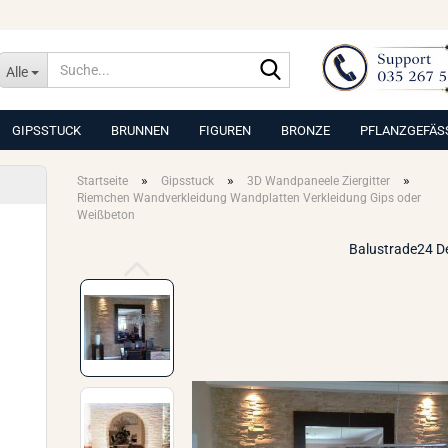
Suche...
Alle
GIPSSTUCK
BRUNNEN
FIGUREN
BRONZE
PFLANZGEFÄS
»
»
»
Startseite
Gipsstuck
3D Wandpaneele Ziergitter
Riemchen Wandverkleidung Wandplatten Verkleidung Gips oder
Weißbeton
Balustrade24 D