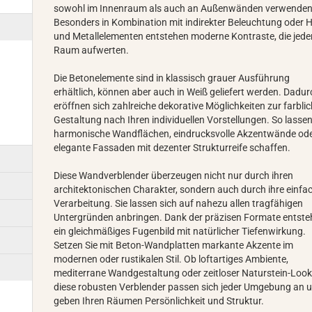
sowohl im Innenraum als auch an Außenwänden verwenden
Besonders in Kombination mit indirekter Beleuchtung oder H
und Metallelementen entstehen moderne Kontraste, die jede
Raum aufwerten.
Die Betonelemente sind in klassisch grauer Ausführung
erhältlich, können aber auch in Weiß geliefert werden. Dadur
eröffnen sich zahlreiche dekorative Möglichkeiten zur farbli
Gestaltung nach Ihren individuellen Vorstellungen. So lassen
harmonische Wandflächen, eindrucksvolle Akzentwände od
elegante Fassaden mit dezenter Strukturreife schaffen.
Diese Wandverblender überzeugen nicht nur durch ihren
architektonischen Charakter, sondern auch durch ihre einfa
Verarbeitung. Sie lassen sich auf nahezu allen tragfähigen
Untergründen anbringen. Dank der präzisen Formate entste
ein gleichmäßiges Fugenbild mit natürlicher Tiefenwirkung.
Setzen Sie mit Beton-Wandplatten markante Akzente im
modernen oder rustikalen Stil. Ob loftartiges Ambiente,
mediterrane Wandgestaltung oder zeitloser Naturstein-Look
diese robusten Verblender passen sich jeder Umgebung an 
geben Ihren Räumen Persönlichkeit und Struktur.