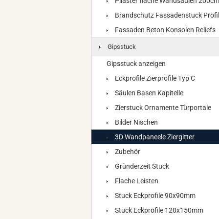
Pilaster flache Wandsäulen 200c
Brandschutz Fassadenstuck Profi
Fassaden Beton Konsolen Reliefs
Gipsstuck
Gipsstuck anzeigen
Eckprofile Zierprofile Typ C
Säulen Basen Kapitelle
Zierstuck Ornamente Türportale
Bilder Nischen
3D Wandpaneele Ziergitter
Zubehör
Gründerzeit Stuck
Flache Leisten
Stuck Eckprofile 90x90mm
Stuck Eckprofile 120x150mm