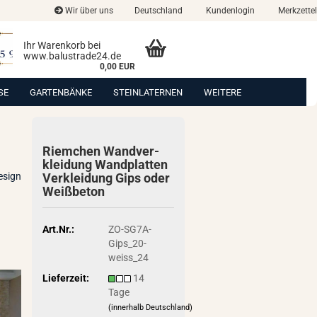
Wir über uns
Deutschland
Kundenlogin
Merkzettel
Ihr Warenkorb bei
www.balustrade24.de
0,00 EUR
SE
GARTENBÄNKE
STEINLATERNEN
WEITERE
Riem­chen Wand­ver­
klei­dung Wand­plat­ten
esign
Ver­klei­dung Gips oder
Weiß­be­ton
Art.Nr.:
ZO-SG7A-
Gips_20-
weiss_24
Lieferzeit:
14
Tage
(innerhalb Deutschland)