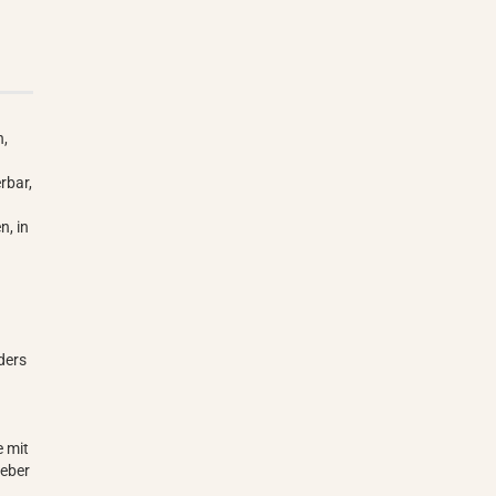
h,
rbar,
, in
ders
g
e mit
leber