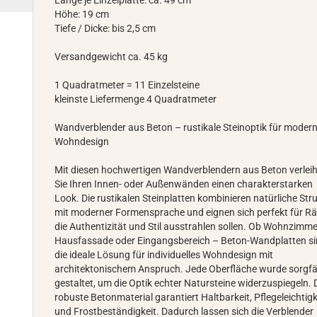
Länge je Einzelplatte: ca. 49 cm
Höhe: 19 cm
Tiefe / Dicke: bis 2,5 cm
Versandgewicht ca. 45 kg
1 Quadratmeter = 11 Einzelsteine
kleinste Liefermenge 4 Quadratmeter
Wandverblender aus Beton – rustikale Steinoptik für moder
Wohndesign
Mit diesen hochwertigen Wandverblendern aus Beton verlei
Sie Ihren Innen- oder Außenwänden einen charakterstarken
Look. Die rustikalen Steinplatten kombinieren natürliche Str
mit moderner Formensprache und eignen sich perfekt für R
die Authentizität und Stil ausstrahlen sollen. Ob Wohnzimme
Hausfassade oder Eingangsbereich – Beton-Wandplatten s
die ideale Lösung für individuelles Wohndesign mit
architektonischem Anspruch. Jede Oberfläche wurde sorgfä
gestaltet, um die Optik echter Natursteine widerzuspiegeln.
robuste Betonmaterial garantiert Haltbarkeit, Pflegeleichtigk
und Frostbeständigkeit. Dadurch lassen sich die Verblender