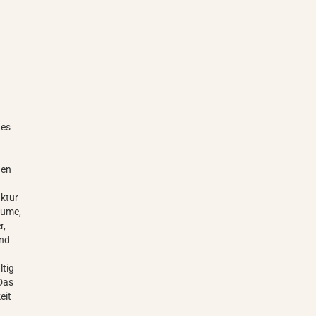
nes
hen
uktur
äume,
r,
ind
ltig
 Das
eit