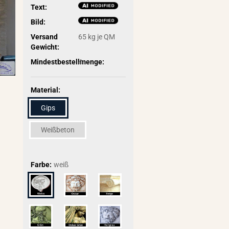
Text:
Bild:
Versand
65
kg je QM
Gewicht:
Mindestbestellmenge:
4
Material:
Gips
Weißbeton
Farbe:
weiß