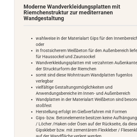
Moderne Wandverkleidungsplatten mit
Riemchenstruktur zur mediterranen
Wandgestaltung
wahlweise in der Materialart Gips für den Innenbereic
oder
in frostsicherem Weißbeton für den Außenbereich liefe
für Haussockel und Zaunsockel
Wandverkleidungsplatten mit verzahnten Außenkanten
der Struckturform der Riemchen
somit sind diese Wohntraum Wandplatten fugenlos
verlegbar
vielfältige Gestaltungsmöglichkeiten und
Anwendungsbereiche im Innen- und Außenbereich
Wandplatten in der Materialart Weißbeton sind beson
stoßfest
Herstellung erfolgt im Gießverfahren mit Formen
Gips- bzw. Betonelemente besitzen keine Aufhängun
/ Löcher /Haken oder Ösen auf der Rückseite, da dies
Gipskleber bzw. mit zementärem Flexkleber / Fliesenk
auf der Wandfläche verlegt werden