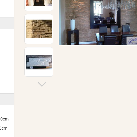
300cm
00cm