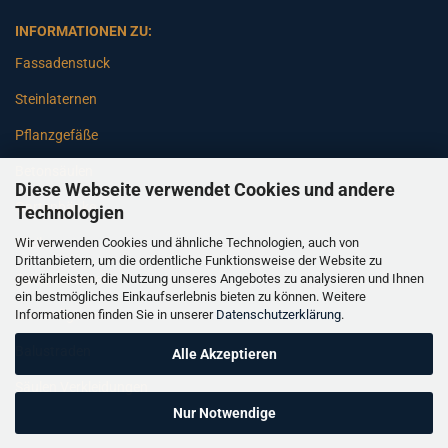
INFORMATIONEN ZU:
Fassadenstuck
Steinlaternen
Pflanzgefäße
Betonsäulen
Diese Webseite verwendet Cookies und andere
Gartenbänke
Technologien
Wir verwenden Cookies und ähnliche Technologien, auch von
Pfeiler
Drittanbietern, um die ordentliche Funktionsweise der Website zu
gewährleisten, die Nutzung unseres Angebotes zu analysieren und Ihnen
Gartenbrunnen
ein bestmögliches Einkaufserlebnis bieten zu können. Weitere
Informationen finden Sie in unserer
Datenschutzerklärung
.
Gartenfiguren
Balustraden
Alle Akzeptieren
Säulen Verkleidungen
Nur Notwendige