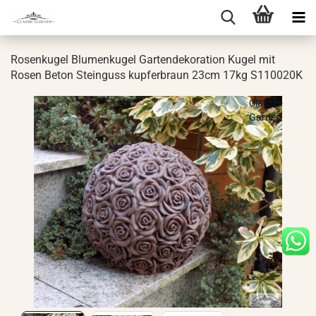
Ro­sen­ku­gel Blu­men­ku­gel Gar­ten­de­ko­ra­ti­on Kugel mit
Rosen Beton Stein­guss kup­fer­braun 23cm 17kg S110020K
Classic-
Garden