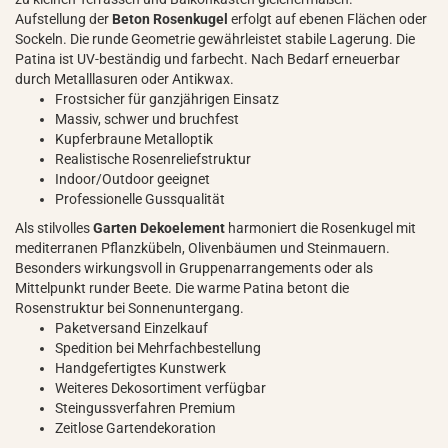
Aufstellung der
Beton Rosenkugel
erfolgt auf ebenen Flächen oder
Sockeln. Die runde Geometrie gewährleistet stabile Lagerung. Die
Patina ist UV-beständig und farbecht. Nach Bedarf erneuerbar
durch Metalllasuren oder Antikwax.
Frostsicher für ganzjährigen Einsatz
Massiv, schwer und bruchfest
Kupferbraune Metalloptik
Realistische Rosenreliefstruktur
Indoor/Outdoor geeignet
Professionelle Gussqualität
Als stilvolles
Garten Dekoelement
harmoniert die Rosenkugel mit
mediterranen Pflanzkübeln, Olivenbäumen und Steinmauern.
Besonders wirkungsvoll in Gruppenarrangements oder als
Mittelpunkt runder Beete. Die warme Patina betont die
Rosenstruktur bei Sonnenuntergang.
Paketversand Einzelkauf
Spedition bei Mehrfachbestellung
Handgefertigtes Kunstwerk
Weiteres Dekosortiment verfügbar
Steingussverfahren Premium
Zeitlose Gartendekoration