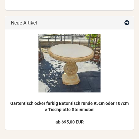
Neue Artikel
Gar­ten­tisch ocker far­big Be­ton­tisch runde 95cm oder 107cm
⌀ Tisch­plat­te Stein­mö­bel
ab 695,00 EUR