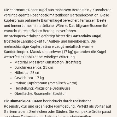
Die charmante Rosenkugel aus massivem Betonstein / Kunstbeton
vereint elegante Rosenoptik mit zeitloser Gartendekoration. Diese
kupferbraun patinierte Blumenkugel bereichert Terrassen, Beete
und Innenräume mit natürlicher Wärme. Das filigrane Rosenrelief
entsteht durch präzises Betongussverfahren.
Im Steingussverfahren gefertigt bietet die
Gartendeko Kugel
frostfeste Langlebigkeit für Außen- und Innenbereich. Die
mehrschichtige Kupferpatina erzeugt metallisch warme
Sandsteinoptik. Massiv und schwer (17 kg) garantiert die Kugel
wetterfeste Stabilität bei windiger Witterung.
Material: Massiver Kunstbeton (frostfest)
Durchmesser: ca. 25 cm
Höhe: ca. 23 cm
Gewicht: ca. 17 kg
Patina: Kupferbraun (metallisch warm)
Herstellung: Präzisions-BetonGuss
Oberfläche: Rosenrelief Struktur
Die
Blumenkugel Beton
beeindruckt durch realistische
Rosenstruktur und organische Formgebung. Perfekt als Solitär auf
Gartenmauern, Zierteichen oder Säulen. Die kompakte Größe passt
zu kleinen Terrassen und Balkonkästen gleichermaßen.