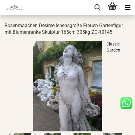
Ro­sen­mäd­chen De­si­ree le­bens­gro­ße Frau­en Gar­ten­fi­gur
mit Blu­men­ran­ke Skulp­tur 165cm 305kg ZO-​10145
Classic-
Garden