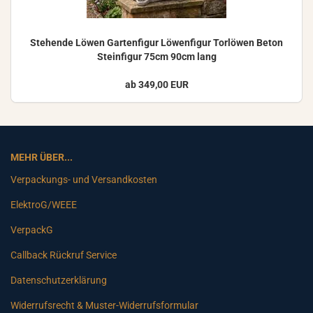
Ste­hen­de Löwen Gar­ten­fi­gur Lö­wen­fi­gur Tor­lö­wen Beton
Stein­fi­gur 75cm 90cm lang
ab 349,00 EUR
MEHR ÜBER...
Verpackungs- und Versandkosten
ElektroG/WEEE
VerpackG
Callback Rückruf Service
Datenschutzerklärung
Widerrufsrecht & Muster-Widerrufsformular