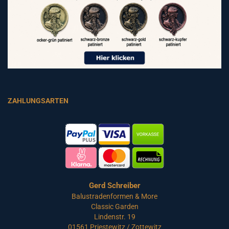
ZAHLUNGSARTEN
Gerd Schreiber
Balustradenformen & More
Classic Garden
Lindenstr. 19
01561 Priestewitz / Zottewitz