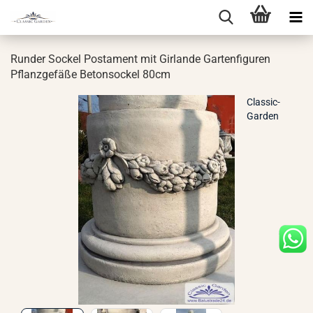
Run­der So­ckel Pos­ta­ment mit Gir­lan­de Gar­ten­fi­gu­ren
Pflanz­ge­fä­ße Be­ton­so­ckel 80cm
Classic-
Garden