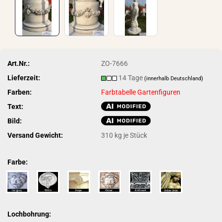
Art.Nr.:
ZO-7666
Lieferzeit:
14 Tage
(innerhalb Deutschland)
Farben:
Farbtabelle Gartenfiguren
Text:
Bild:
Versand Gewicht:
310
kg je Stück
Farbe:
Lochbohrung: