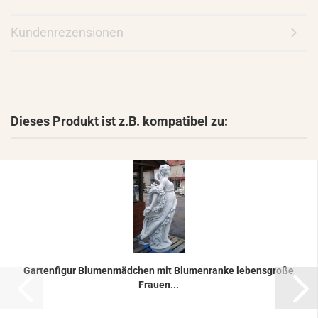
Kundenrezensionen
Dieses Produkt ist z.B. kompatibel zu:
Gar­ten­fi­gur Blu­men­mäd­chen mit Blu­men­ran­ke le­bens­gro­ße
Frau­en...