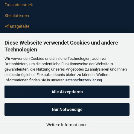
Fassadenstuck
Steinlaternen
Pflanzgefäße
Betonsäulen
Diese Webseite verwendet Cookies und andere
Gartenbänke
Technologien
Wir verwenden Cookies und ähnliche Technologien, auch von
Pfeiler
Drittanbietern, um die ordentliche Funktionsweise der Website zu
gewährleisten, die Nutzung unseres Angebotes zu analysieren und Ihnen
Gartenbrunnen
ein bestmögliches Einkaufserlebnis bieten zu können. Weitere
Informationen finden Sie in unserer
Datenschutzerklärung
.
Gartenfiguren
Balustraden
Alle Akzeptieren
Säulen Verkleidungen
Nur Notwendige
Weitere Informationen
Onlineshop
by Gambio © 2026