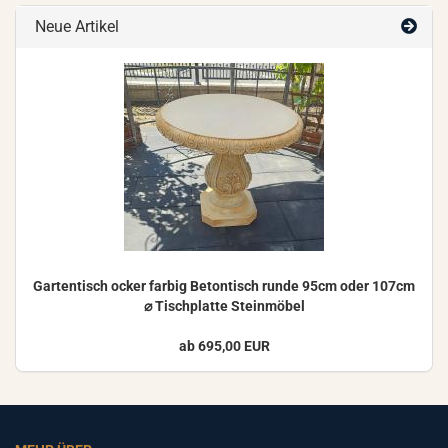
Neue Artikel
Gar­ten­tisch ocker far­big Be­ton­tisch runde 95cm oder 107cm
⌀ Tisch­plat­te Stein­mö­bel
ab 695,00 EUR