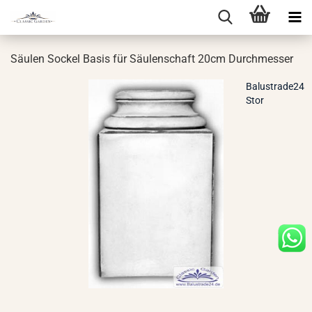
Säu­len So­ckel Basis für Säu­len­schaft 20cm Durch­mes­ser
Balustrade24
Stor