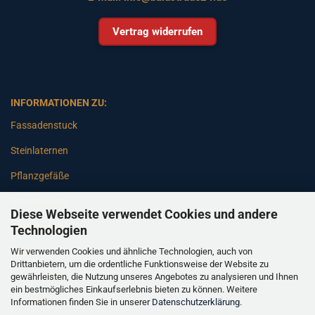
Vertrag widerrufen
INFORMATIONEN ZU:
Fassadenstuck
Steinlaternen
Pflanzgefäße
Betonsäulen
Diese Webseite verwendet Cookies und andere
Gartenbänke
Technologien
Wir verwenden Cookies und ähnliche Technologien, auch von
Pfeiler
Drittanbietern, um die ordentliche Funktionsweise der Website zu
gewährleisten, die Nutzung unseres Angebotes zu analysieren und Ihnen
Gartenbrunnen
ein bestmögliches Einkaufserlebnis bieten zu können. Weitere
Informationen finden Sie in unserer
Datenschutzerklärung
.
Gartenfiguren