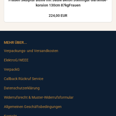
Frau­en Skulp­tur Büste mit Säule Beton Stein­fi­gur Gar­ten­de­
ko­rai­on 130cm 87kgFrauen
224,00 EUR
MEHR ÜBER...
Verpackungs- und Versandkosten
ElektroG/WEEE
VerpackG
Callback Rückruf Service
Datenschutzerklärung
Widerrufsrecht & Muster-Widerrufsformular
Allgemeinen Geschäftsbedingungen