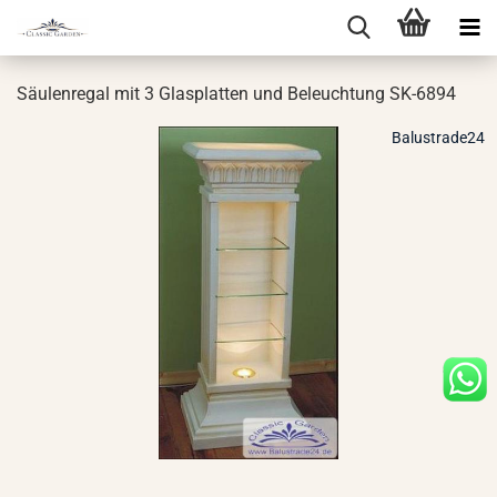
Säu­len­re­gal mit 3 Glas­plat­ten und Be­leuch­tung SK-​6894
Balustrade24