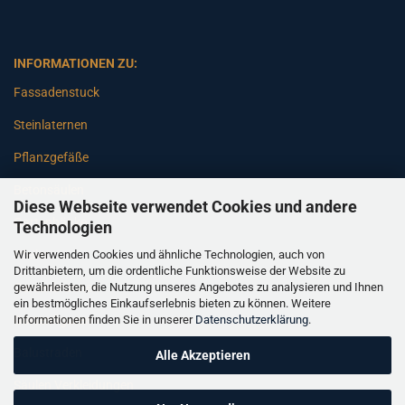
INFORMATIONEN ZU:
Fassadenstuck
Steinlaternen
Pflanzgefäße
Betonsäulen
Diese Webseite verwendet Cookies und andere
Gartenbänke
Technologien
Wir verwenden Cookies und ähnliche Technologien, auch von
Pfeiler
Drittanbietern, um die ordentliche Funktionsweise der Website zu
gewährleisten, die Nutzung unseres Angebotes zu analysieren und Ihnen
Gartenbrunnen
ein bestmögliches Einkaufserlebnis bieten zu können. Weitere
Informationen finden Sie in unserer
Datenschutzerklärung
.
Gartenfiguren
Balustraden
Alle Akzeptieren
Säulen Verkleidungen