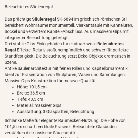
Beleuchtetes Säulenregal
Das prächtige
Säulenregal
SK-6894 im griechisch-römischen Stil
bereichert Wohnräume monumentell. Vierkantsäule mit Kanneluren,
Sockel und verziertem Kapitell-Abschluss. Aus massivem Gips mit
integrierter Beleuchtung gefertigt.
Drei stabile Glas-Einlegeböden für eindrucksvolle
Beleuchtetes
Regal
Effekte. Relativ stoßunempfindlich und schwer für perfekte
Standfestigkeit. Die Beleuchtung setzt Deko-Objekte dramatisch in
Szene.
Antike Säulenarchitektur mit feinen Rillen und Kapitellornamentik.
Ideal zur Präsentation von Skulpturen, Vasen und Sammlungen.
Massive Gips-Konstruktion für museale Qualität.
Höhe: 101,5 cm
Breite: 36,5 cm
Tiefe: 43,5 cm
Material: massiver Gips
Ausstattung: 3 Glasplatten, Beleuchtung
Schlanke Maße für elegante Raumecken-Nutzung. Die Höhe von
101,5 cm schafft vertikale Präsenz. Beleuchtete Glasböden
verstärken die klassische Säulenoptik.