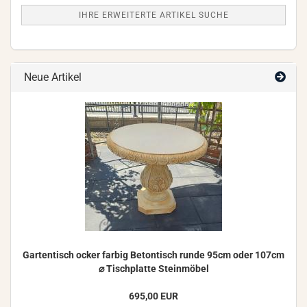
IHRE ERWEITERTE ARTIKEL SUCHE
Neue Artikel
Gar­ten­tisch ocker far­big Be­ton­tisch runde 95cm oder 107cm
⌀ Tisch­plat­te Stein­mö­bel
695,00 EUR