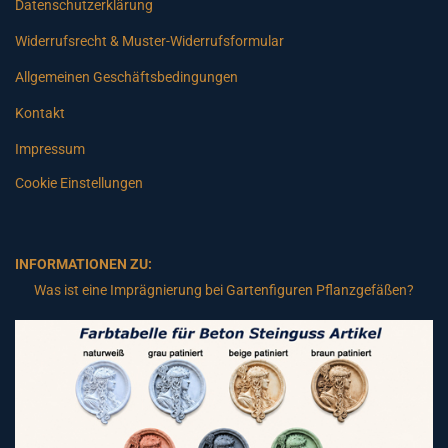
Datenschutzerklärung
Widerrufsrecht & Muster-Widerrufsformular
Allgemeinen Geschäftsbedingungen
Kontakt
Impressum
Cookie Einstellungen
INFORMATIONEN ZU:
Was ist eine Imprägnierung bei Gartenfiguren Pflanzgefäßen?