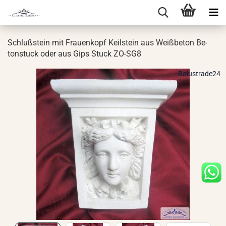
Schluß­stein mit Frau­en­kopf Keil­stein aus Weiß­be­ton Be­
ton­stuck oder aus Gips Stuck ZO-​SG8
Balustrade24