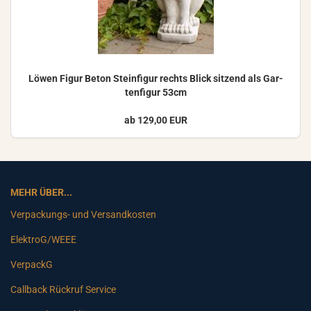
Löwen Figur Beton Stein­fi­gur rechts Blick sit­zend als Gar­
ten­fi­gur 53cm
ab 129,00 EUR
MEHR ÜBER...
Verpackungs- und Versandkosten
ElektroG/WEEE
VerpackG
Callback Rückruf Service