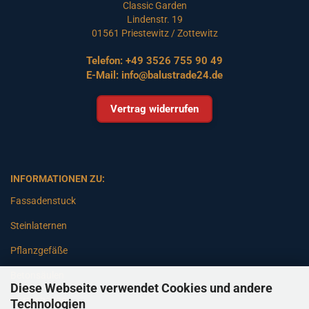
Classic Garden
Lindenstr. 19
01561 Priestewitz / Zottewitz
Telefon:
+49 3526 755 90 49
E-Mail:
info@balustrade24.de
Vertrag widerrufen
INFORMATIONEN ZU:
Fassadenstuck
Steinlaternen
Pflanzgefäße
Betonsäulen
Diese Webseite verwendet Cookies und andere
Gartenbänke
Technologien