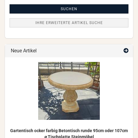
Artikel
Suche
SUCHEN
IHRE ERWEITERTE ARTIKEL SUCHE
Neue Artikel
Gar­ten­tisch ocker far­big Be­ton­tisch runde 95cm oder 107cm
⌀ Tisch­plat­te Stein­mö­bel