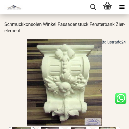
Schmuck­kon­so­len Win­kel Fas­sa­den­stuck Fens­ter­bank Zier­
ele­ment
Balustrade24