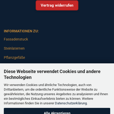
Vertrag widerrufen
INFORMATIONEN ZU:
Fassadenstuck
Steinlaternen
Pflanzgefäße
Betonsäulen
Diese Webseite verwendet Cookies und andere
Gartenbänke
Technologien
Wir verwenden Cookies und ähnliche Technologien, auch von
Pfeiler
Drittanbietern, um die ordentliche Funktionsweise der Website zu
gewährleisten, die Nutzung unseres Angebotes zu analysieren und Ihnen
Gartenbrunnen
ein bestmögliches Einkaufserlebnis bieten zu können. Weitere
Informationen finden Sie in unserer
Datenschutzerklärung
.
Gartenfiguren
Balustraden
Alle Akzeptieren