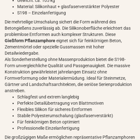
Gewicht: ca. 105 kg
Material: Silikonhaut + glasfaserverstärkter Polyester
S198 – Einzelanfertigung
Die mehrteilige Umschalung sichert die Form während des
Betongießens zuverlässig ab. Die Silikonoberfläche erleichtert das
problemlose Entformen auch komplexer Strukturen. Diese
Gießform Pflanzamphore
eignet sich für feinkörnigen Beton,
Zementmörtel oder spezielle Gussmassen mit hoher
Detailwiedergabe.
Als Sonderherstellung ohne Massenproduktion bietet die S198-
Form unvergleichliche Qualität und Passgenauigkeit. Die massive
Konstruktion gewährleistet jahrelangen Einsatz ohne
Formverformung oder Materialermüdung. Ideal für Steinmetze,
Gärtner und Landschaftsarchitekten, die seriöse Serienproduktion
anstreben.
Schlagfest und extrem langlebig
Perfekte Detailübertragung von Blattmotiven
Flexibles Silikon für sicheres Entformen
Stabile Polyesterumschalung (glasfaserverstärkt)
Für feinkörnigen Beton optimiert
Professionelle Einzelanfertigung
Die großzügigen Maße ermöglichen repräsentative Pflanzamphoren