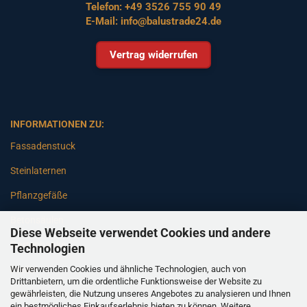
Telefon:
+49 3526 755 90 49
E-Mail:
info@balustrade24.de
Vertrag widerrufen
INFORMATIONEN ZU:
Fassadenstuck
Steinlaternen
Pflanzgefäße
Betonsäulen
Diese Webseite verwendet Cookies und andere
Gartenbänke
Technologien
Wir verwenden Cookies und ähnliche Technologien, auch von
Pfeiler
Drittanbietern, um die ordentliche Funktionsweise der Website zu
gewährleisten, die Nutzung unseres Angebotes zu analysieren und Ihnen
Gartenbrunnen
ein bestmögliches Einkaufserlebnis bieten zu können. Weitere