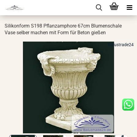
Si­li­kon­form S198 Pflanz­am­pho­re 67cm Blu­men­scha­le
Vase sel­ber ma­chen mit Form für Beton gie­ßen
Balustrade24