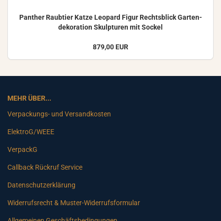
Pan­ther Raub­tier Katze Leo­pard Figur Rechts­blick Gar­ten­
de­ko­ra­ti­on Skulp­tu­ren mit So­ckel
879,00 EUR
MEHR ÜBER...
Verpackungs- und Versandkosten
ElektroG/WEEE
VerpackG
Callback Rückruf Service
Datenschutzerklärung
Widerrufsrecht & Muster-Widerrufsformular
Allgemeinen Geschäftsbedingungen