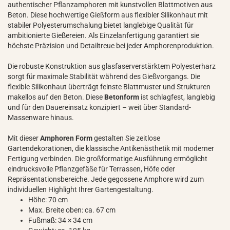
authentischer Pflanzamphoren mit kunstvollen Blattmotiven aus
Beton. Diese hochwertige Gießform aus flexibler Silikonhaut mit
stabiler Polyesterumschalung bietet langlebige Qualität für
ambitionierte Gießereien. Als Einzelanfertigung garantiert sie
höchste Präzision und Detailtreue bei jeder Amphorenproduktion.
Die robuste Konstruktion aus glasfaserverstärktem Polyesterharz
sorgt für maximale Stabilität während des Gießvorgangs. Die
flexible Silikonhaut überträgt feinste Blattmuster und Strukturen
makellos auf den Beton. Diese
Betonform
ist schlagfest, langlebig
und für den Dauereinsatz konzipiert – weit über Standard-
Massenware hinaus.
Mit dieser
Amphoren Form
gestalten Sie zeitlose
Gartendekorationen, die klassische Antikenästhetik mit moderner
Fertigung verbinden. Die großformatige Ausführung ermöglicht
eindrucksvolle Pflanzgefäße für Terrassen, Höfe oder
Repräsentationsbereiche. Jede gegossene Amphore wird zum
individuellen Highlight Ihrer Gartengestaltung.
Höhe: 70 cm
Max. Breite oben: ca. 67 cm
Fußmaß: 34 × 34 cm