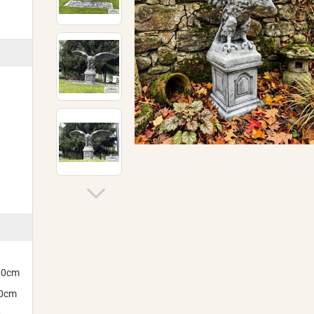
300cm
00cm