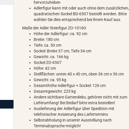
hervorzuheben
Adlerfigur kann mit oder auch ohne dem zusätzlichen
quadratischen Sockel BD-6507 bestellt werden. Bitte
wählen Sie dies entsprechend bei ihrem Kauf aus.
Maße der Adler Steinfigur ZO-10160:
Höhe der Adlerfigur: ca. 92 cm
Breite: 180 cm
Tiefe: ca. 50 cm
Sockel: Breite 37 cm, Tiefe 34 cm
Gewicht: ca. 166 kg
Sockel ZO-6507
Höhe: 42 cm
Stellflächen: unten 40 x 40 cm, oben 36 cm x 36 cm
Gewicht: ca. 95 kg
Gesamthöhe Adlerfigur + Sockel: 126 cm
Gesamtgewicht: 225 kg
Andere sichtbare Gartendeko, gehören nicht mit zum
Lieferumfang! Bei Bedarf bitte extra bestellen!
Auslieferung der Adlerfigur über Spedition mit
telefonischer Avisierung des Liefertermins
Selbstabholung in unserer Ausstellung nach
Terminabsprache möglich!