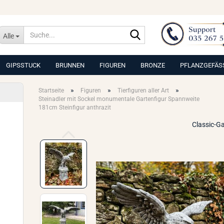
Suche...
Alle
GIPSSTUCK
BRUNNEN
FIGUREN
BRONZE
PFLANZGEFÄS
»
»
»
Startseite
Figuren
Tierfiguren aller Art
Steinadler mit Sockel monumentale Gartenfigur Spannweite
181cm Steinfigur anthrazit
Classic-G