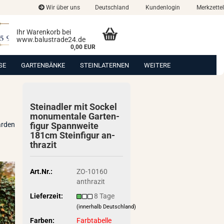
Wir über uns
Deutschland
Kundenlogin
Merkzettel
Ihr Warenkorb bei
www.balustrade24.de
0,00 EUR
SE
GARTENBÄNKE
STEINLATERNEN
WEITERE
Stein­ad­ler mit So­ckel
mo­nu­men­ta­le Gar­ten­
arden
fi­gur Spann­wei­te
181cm Stein­fi­gur an­
thra­zit
Art.Nr.:
ZO-10160
anthrazit
Lieferzeit:
8 Tage
(innerhalb Deutschland)
Farben:
Farbtabelle