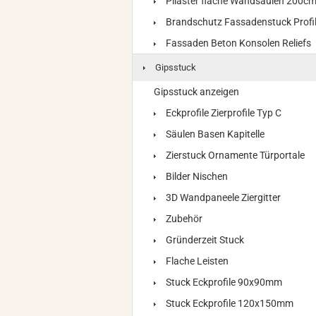
Pilaster flache Wandsäulen 200c
Brandschutz Fassadenstuck Profi
Fassaden Beton Konsolen Reliefs
Gipsstuck
Gipsstuck anzeigen
Eckprofile Zierprofile Typ C
Säulen Basen Kapitelle
Zierstuck Ornamente Türportale
Bilder Nischen
3D Wandpaneele Ziergitter
Zubehör
Gründerzeit Stuck
Flache Leisten
Stuck Eckprofile 90x90mm
Stuck Eckprofile 120x150mm