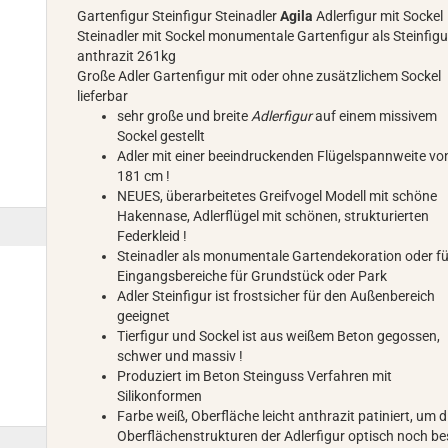
Gartenfigur Steinfigur Steinadler
Agila
Adlerfigur mit Sockel
Steinadler mit Sockel monumentale Gartenfigur als Steinfigu
anthrazit 261kg
Große Adler Gartenfigur mit oder ohne zusätzlichem Sockel
lieferbar
sehr große und breite
Adlerfigur
auf einem missivem
Sockel gestellt
Adler mit einer beeindruckenden Flügelspannweite vo
181 cm !
NEUES, überarbeitetes Greifvogel Modell mit schöne
Hakennase, Adlerflügel mit schönen, strukturierten
Federkleid !
Steinadler als monumentale Gartendekoration oder fü
Eingangsbereiche für Grundstück oder Park
Adler Steinfigur ist frostsicher für den Außenbereich
geeignet
Tierfigur und Sockel ist aus weißem Beton gegossen,
schwer und massiv !
Produziert im Beton Steinguss Verfahren mit
Silikonformen
Farbe weiß, Oberfläche leicht anthrazit patiniert, um d
Oberflächenstrukturen der Adlerfigur optisch noch be