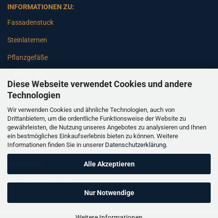
INFORMATIONEN ZU:
Fassadenstuck
Steinlaternen
Pflanzgefäße
Betonsäulen
Diese Webseite verwendet Cookies und andere
Gartenbänke
Technologien
Wir verwenden Cookies und ähnliche Technologien, auch von
Pfeiler
Drittanbietern, um die ordentliche Funktionsweise der Website zu
gewährleisten, die Nutzung unseres Angebotes zu analysieren und Ihnen
Gartenbrunnen
ein bestmögliches Einkaufserlebnis bieten zu können. Weitere
Informationen finden Sie in unserer
Datenschutzerklärung
.
Gartenfiguren
Balustraden
Alle Akzeptieren
Säulen Verkleidungen
Nur Notwendige
Weitere Informationen