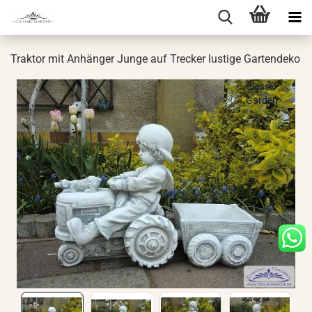
Trak­tor mit An­hän­ger Junge auf Tre­cker lus­ti­ge Gar­ten­de­ko
Classic-
Garden