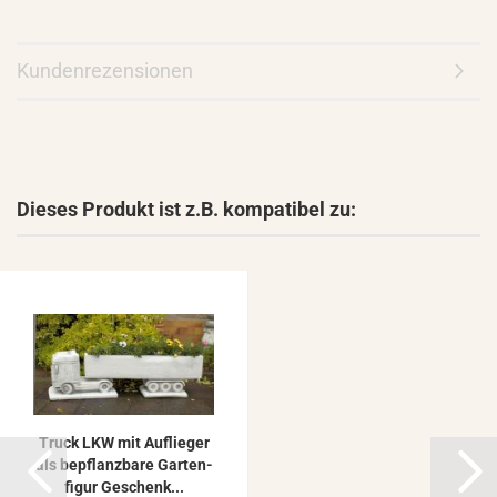
Kundenrezensionen
Dieses Produkt ist z.B. kompatibel zu:
Truck LKW mit Auf­lie­ger
als be­pflanz­ba­re Gar­ten­
fi­gur Ge­schenk...