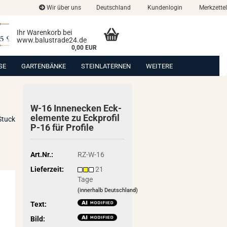
Wir über uns
Deutschland
Kundenlogin
Merkzettel
Ihr Warenkorb bei
www.balustrade24.de
0,00 EUR
SE
GARTENBÄNKE
STEINLATERNEN
WEITERE
W-16 In­nen­ecken Eck­
ele­men­te zu Eck­pro­fil
Stuck
P-16 für Pro­fi­le
Art.Nr.:
RZ-W-16
Lieferzeit:
21
Tage
(innerhalb Deutschland)
Text:
Bild: