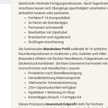
überbrückt minimale Fertigungstoleranzen. Nach fugenlos
Anschluss lassen sich Übergänge spachtelglatt verarbeiten
einheitlich lasieren oder patinieren.
Perfekte P-16 Kompatibilität
3x härter als Standardgips
Permanent schneeweiß
Bearbeitbar mit Gipshobel
Brandsicher und regulierend
Stoßfugen-Kaschierung
Als funktionales
Wandecken Profil
vollendet W-16 schlichte
Raumkompositionen in modernen Lofts, Galerien und Villen.
Besonders effektiv mit flachen Wandleisten, Eckgesimsen u
Deckenstuck kombiniert. Die klare Geometrie harmoniert mit
monochromen und metallischen Lasuren.
Produktion nach Bestellbestätigung
Herstellerlieferung Kleintransporter
Telefonische Terminabstimmung
250+ Gipsstuckartikel verfügbar
Gipskleber + Werkzeug im Shop
Keramikgips (Knauf) + Formgips 64
Dieses Präzisions-
Innenstuck Eckprofil
steht für höchste