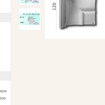
300cm
00cm