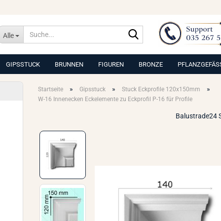
Suche...
Alle
GIPSSTUCK
BRUNNEN
FIGUREN
BRONZE
PFLANZGEFÄS
»
»
»
Startseite
Gipsstuck
Stuck Eckprofile 120x150mm
W-16 Innenecken Eckelemente zu Eckprofil P-16 für Profile
Balustrade24 