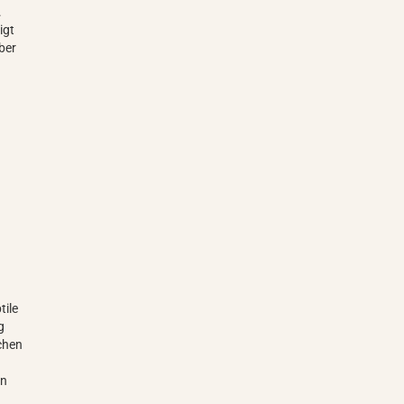
.
igt
ber
tile
g
schen
an