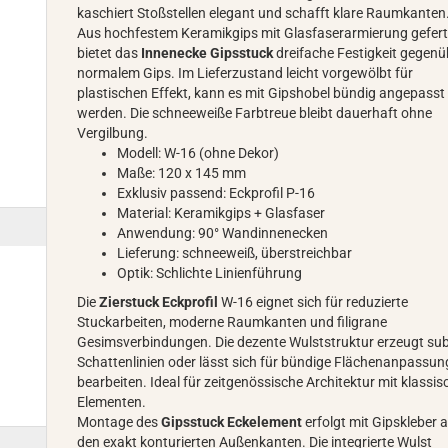
kaschiert Stoßstellen elegant und schafft klare Raumkanten
Aus hochfestem Keramikgips mit Glasfaserarmierung gefert
bietet das
Innenecke Gipsstuck
dreifache Festigkeit gegenü
normalem Gips. Im Lieferzustand leicht vorgewölbt für
plastischen Effekt, kann es mit Gipshobel bündig angepasst
werden. Die schneeweiße Farbtreue bleibt dauerhaft ohne
Vergilbung.
Modell: W-16 (ohne Dekor)
Maße: 120 x 145 mm
Exklusiv passend: Eckprofil P-16
Material: Keramikgips + Glasfaser
Anwendung: 90° Wandinnenecken
Lieferung: schneeweiß, überstreichbar
Optik: Schlichte Linienführung
Die
Zierstuck Eckprofil
W-16 eignet sich für reduzierte
Stuckarbeiten, moderne Raumkanten und filigrane
Gesimsverbindungen. Die dezente Wulststruktur erzeugt sub
Schattenlinien oder lässt sich für bündige Flächenanpassun
bearbeiten. Ideal für zeitgenössische Architektur mit klassi
Elementen.
Montage des
Gipsstuck Eckelement
erfolgt mit Gipskleber 
den exakt konturierten Außenkanten. Die integrierte Wulst