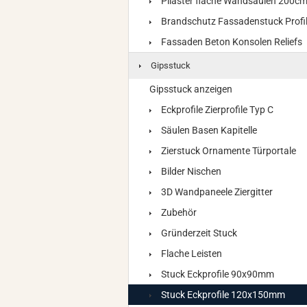
Pilaster flache Wandsäulen 200c
Brandschutz Fassadenstuck Profi
Fassaden Beton Konsolen Reliefs
Gipsstuck
Gipsstuck anzeigen
Eckprofile Zierprofile Typ C
Säulen Basen Kapitelle
Zierstuck Ornamente Türportale
Bilder Nischen
3D Wandpaneele Ziergitter
Zubehör
Gründerzeit Stuck
Flache Leisten
Stuck Eckprofile 90x90mm
Stuck Eckprofile 120x150mm