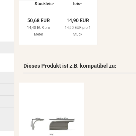
Stuck­leis­
leis­
ten
ten
120x145mm
Au­
50,68 EUR
14,90 EUR
In­nen­stuck
ßen­
14,48 EUR pro
Decken-​​
14,90 EUR pro 1
ecken
Wand...
Ele­
Meter
Stück
men­
te zu
Eck­
pro­fi­
le P-
Dieses Produkt ist z.B. kompatibel zu:
16...