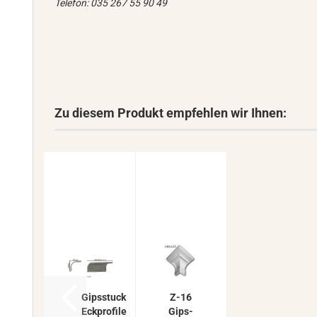
Telefon: 035 267 55 90 49
Zu diesem Produkt empfehlen wir Ihnen:
Gips­stuck
Z-16
Eck­pro­fi­le
Gips­