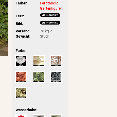
Farben:
Farbtabelle
Gartenfiguren
Text:
Bild:
Versand
76
kg je
Gewicht:
Stück
Farbe:
Wasserhahn: