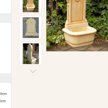
300cm
00cm