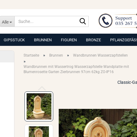
Suche...
Alle
GIPSSTUCK
BRUNNEN
FIGUREN
BRONZE
PFLANZGEFÄS
»
»
Startseite
Brunnen
Wandbrunnen Wasserzapfstellen
»
Wandbrunnen mit Wassertrog Wasserzapfstelle Wandplatte mit
Blumenrosette Garten Zierbrunnen 97cm 62kg ZO-IP16
Classic-G