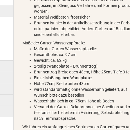
gegossen, im Steinguss Verfahren, mit Formen produz
worden.
Material Weißbeton, frostsicher
Brunnen ist hier in der Artikelbeschreibung in der Farb
ocker patiniert abgebildet. Andere Farben auf Bestllu
sind ebenfalls lieferbar.
Maße der Garten Wasserzapfstelle:
Maße der Garten Wasserzapfstelle:
Gesamthöhe: ca. 97 cm
Gewicht: ca. 62 kg
2-teilig (Wandplatte + Brunnentrog)
Brunnentrog Breite oben 48cm, Höhe 25cm, Tiefe 31
Einzel Maßangaben Wandplatte:
Höhe 72cm, Breite unten 43cm
wird standardmäßig ohne Wasserhahn geliefert, auf
Wunsch bitte dazu bestellen
Wasserhahnloch in ca. 75cm Höhe ab Boden
Versand des Garten Dekobrunnen per Spedition und m
telefonischer Liefertermin Avisierung, Selbstabholung
nach Terminabsprache.
Wir führen ein umfangreiches Sortiment an Gartenfiguren u