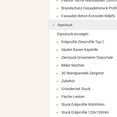
Pilaster flache Wandsäulen 200c
Brandschutz Fassadenstuck Profi
Fassaden Beton Konsolen Reliefs
Gipsstuck
Gipsstuck anzeigen
Eckprofile Zierprofile Typ C
Säulen Basen Kapitelle
Zierstuck Ornamente Türportale
Bilder Nischen
3D Wandpaneele Ziergitter
Zubehör
Gründerzeit Stuck
Flache Leisten
Stuck Eckprofile 90x90mm
Stuck Eckprofile 120x150mm