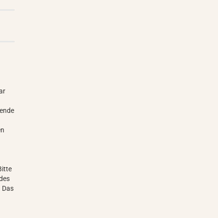
ar
hende
en
itte
 des
 Das