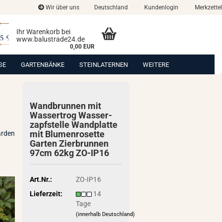
Wir über uns
Deutschland
Kundenlogin
Merkzettel
Ihr Warenkorb bei
www.balustrade24.de
0,00 EUR
SE
GARTENBÄNKE
STEINLATERNEN
WEITERE
Wand­brun­nen mit
Was­ser­trog Was­ser­
zapf­stel­le Wand­plat­te
mit Blu­men­ro­set­te
arden
Gar­ten Zier­brun­nen
97cm 62kg ZO-​IP16
Art.Nr.:
ZO-IP16
Lieferzeit:
14
Tage
(innerhalb Deutschland)