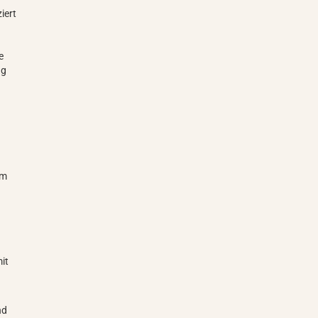
iert
e
ng
cm
it
nd