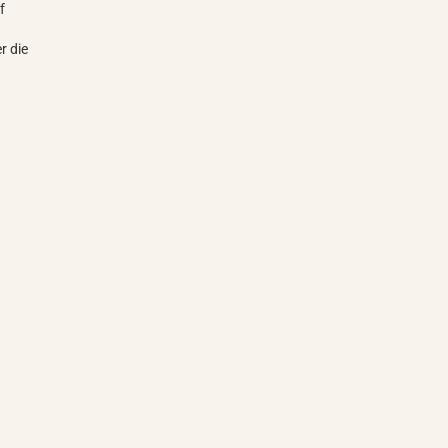
f
r die