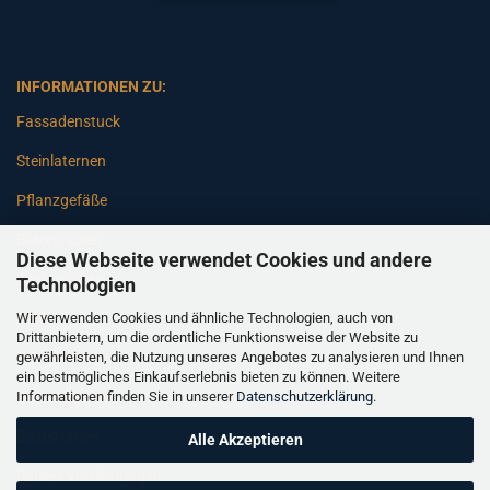
INFORMATIONEN ZU:
Fassadenstuck
Steinlaternen
Pflanzgefäße
Betonsäulen
Diese Webseite verwendet Cookies und andere
Gartenbänke
Technologien
Wir verwenden Cookies und ähnliche Technologien, auch von
Pfeiler
Drittanbietern, um die ordentliche Funktionsweise der Website zu
gewährleisten, die Nutzung unseres Angebotes zu analysieren und Ihnen
Gartenbrunnen
ein bestmögliches Einkaufserlebnis bieten zu können. Weitere
Informationen finden Sie in unserer
Datenschutzerklärung
.
Gartenfiguren
Balustraden
Alle Akzeptieren
Säulen Verkleidungen