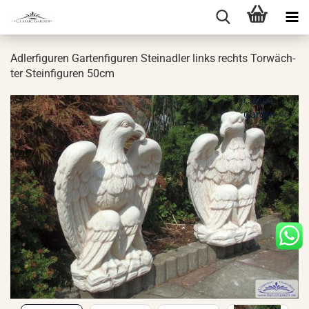
Ad­ler­fi­gu­ren Gar­ten­fi­gu­ren Stein­ad­ler links rechts Tor­wäch­
ter Stein­fi­gu­ren 50cm
Classic-
Garden