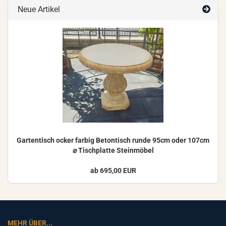
Neue Artikel
Gar­ten­tisch ocker far­big Be­ton­tisch runde 95cm oder 107cm
⌀ Tisch­plat­te Stein­mö­bel
ab 695,00 EUR
MEHR ÜBER...