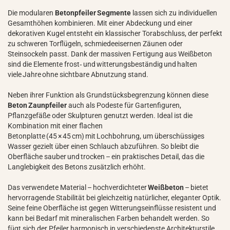
Die modularen
Betonpfeiler Segmente
lassen sich zu individuellen
Gesamthöhen kombinieren. Mit einer Abdeckung und einer
dekorativen Kugel entsteht ein klassischer Torabschluss, der perfekt
zu schweren Torflügeln, schmiedeeisernen Zäunen oder
Steinsockeln passt. Dank der massiven Fertigung aus Weißbeton
sind die Elemente frost‑ und witterungsbeständig und halten
viele Jahre ohne sichtbare Abnutzung stand.
Neben ihrer Funktion als Grundstücksbegrenzung können diese
Beton Zaunpfeiler
auch als Podeste für Gartenfiguren,
Pflanzgefäße oder Skulpturen genutzt werden. Ideal ist die
Kombination mit einer flachen
Betonplatte (45 × 45 cm) mit Lochbohrung, um überschüssiges
Wasser gezielt über einen Schlauch abzuführen. So bleibt die
Oberfläche sauber und trocken – ein praktisches Detail, das die
Langlebigkeit des Betons zusätzlich erhöht.
Das verwendete Material – hochverdichteter
Weißbeton
– bietet
hervorragende Stabilität bei gleichzeitig natürlicher, eleganter Optik.
Seine feine Oberfläche ist gegen Witterungseinflüsse resistent und
kann bei Bedarf mit mineralischen Farben behandelt werden. So
fügt sich der Pfeiler harmonisch in verschiedenste Architekturstile