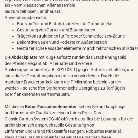
ein – vom klassischen Villenensemble
bis zum zeitlosen Landhausstil.
Anwendungsbereiche:
Bau von Tor‑ und Einfahrtspfeilern für Grundstücke
Gestaltung von Garten‑ und Zaunanlagen
Trägerkonstruktionen für Tore oder Schmiedeeisen‑Zäune
Dekorative Säulen und Podeste im Außenbereich
Gestalterische Fassadenelemente im architektonischen Stil Clas
Die
Abdeckplatte
mit Kugelaufsatz rundet das Erscheinungsbild
des Pfeilers elegant ab. Alternativ sind weitere
Pfeilerkappenmodelle (z. B. KP1103‑1) gegen Aufpreis erhältlich, um
individuelle Gestaltungskonzepte zu verwirklichen. Durch die
modulare Erweiterbarkeit kann die Pfeilerhöhe beliebig variiert
werden – so schaffen Sie harmonische Übergänge zu Torflügeln
oder flankierenden Gartenmauern.
Mit diesen
Beton Fassadenelemente
n setzen Sie auf langlebige
und formstabile Qualität zu einem fairen Preis. Das
Classic Garden System CG‑40x40 cm bietet flexible Lösungen für die
architektonisch anspruchsvolle Gestaltung von
Einfahrten und Grundstückseinfassungen. Robustes Material,
klassisches Design und einfache Montage machen diese