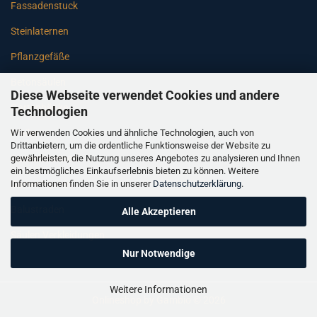
Fassadenstuck
Steinlaternen
Pflanzgefäße
Betonsäulen
Diese Webseite verwendet Cookies und andere
Gartenbänke
Technologien
Wir verwenden Cookies und ähnliche Technologien, auch von
Pfeiler
Drittanbietern, um die ordentliche Funktionsweise der Website zu
gewährleisten, die Nutzung unseres Angebotes zu analysieren und Ihnen
Gartenbrunnen
ein bestmögliches Einkaufserlebnis bieten zu können. Weitere
Informationen finden Sie in unserer
Datenschutzerklärung
.
Gartenfiguren
Balustraden
Alle Akzeptieren
Säulen Verkleidungen
Nur Notwendige
Weitere Informationen
Onlineshop
by Gambio © 2026