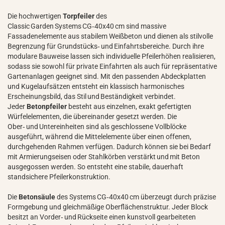
Die hochwertigen
Torpfeiler
des
Classic Garden Systems CG‑40x40 cm sind massive
Fassadenelemente aus stabilem Weißbeton und dienen als stilvolle
Begrenzung für Grundstücks‑ und Einfahrtsbereiche. Durch ihre
modulare Bauweise lassen sich individuelle Pfeilerhöhen realisieren,
sodass sie sowohl für private Einfahrten als auch für repräsentative
Gartenanlagen geeignet sind. Mit den passenden Abdeckplatten
und Kugelaufsätzen entsteht ein klassisch harmonisches
Erscheinungsbild, das Stil und Beständigkeit verbindet.
Jeder
Betonpfeiler
besteht aus einzelnen, exakt gefertigten
Würfelelementen, die übereinander gesetzt werden. Die
Ober‑ und Untereinheiten sind als geschlossene Vollblöcke
ausgeführt, während die Mittelelemente über einen offenen,
durchgehenden Rahmen verfügen. Dadurch können sie bei Bedarf
mit Armierungseisen oder Stahlkörben verstärkt und mit Beton
ausgegossen werden. So entsteht eine stabile, dauerhaft
standsichere Pfeilerkonstruktion.
Die
Betonsäule
des Systems CG‑40x40 cm überzeugt durch präzise
Formgebung und gleichmäßige Oberflächenstruktur. Jeder Block
besitzt an Vorder‑ und Rückseite einen kunstvoll gearbeiteten