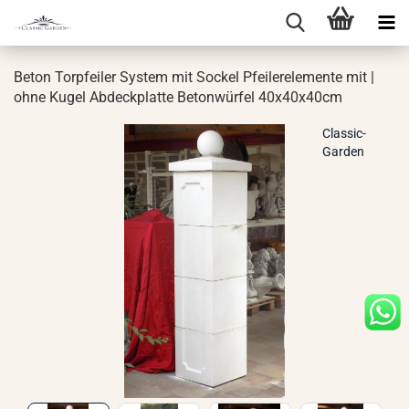
Beton Tor­pfei­ler Sys­tem mit So­ckel Pfei­ler­ele­men­te mit |
ohne Kugel Ab­deck­plat­te Be­ton­wür­fel 40x40x40cm
Classic-
Garden