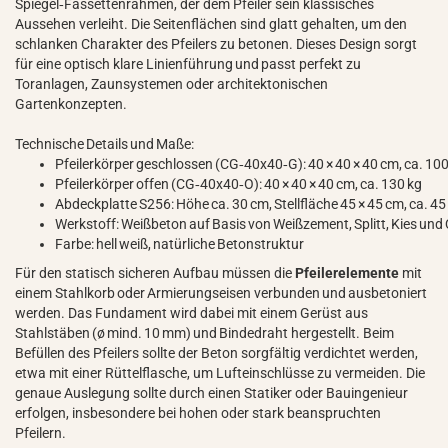
Spiegel‑Fassettenrahmen, der dem Pfeiler sein klassisches
Aussehen verleiht. Die Seitenflächen sind glatt gehalten, um den
schlanken Charakter des Pfeilers zu betonen. Dieses Design sorgt
für eine optisch klare Linienführung und passt perfekt zu
Toranlagen, Zaunsystemen oder architektonischen
Gartenkonzepten.
Technische Details und Maße:
Pfeilerkörper geschlossen (CG‑40x40‑G): 40 × 40 × 40 cm, ca. 100
Pfeilerkörper offen (CG‑40x40‑O): 40 × 40 × 40 cm, ca. 130 kg
Abdeckplatte S256: Höhe ca. 30 cm, Stellfläche 45 × 45 cm, ca. 45
Werkstoff: Weißbeton auf Basis von Weißzement, Splitt, Kies un
Farbe: hell weiß, natürliche Betonstruktur
Für den statisch sicheren Aufbau müssen die
Pfeilerelemente
mit
einem Stahlkorb oder Armierungseisen verbunden und ausbetoniert
werden. Das Fundament wird dabei mit einem Gerüst aus
Stahlstäben (ø mind. 10 mm) und Bindedraht hergestellt. Beim
Befüllen des Pfeilers sollte der Beton sorgfältig verdichtet werden,
etwa mit einer Rüttelflasche, um Lufteinschlüsse zu vermeiden. Die
genaue Auslegung sollte durch einen Statiker oder Bauingenieur
erfolgen, insbesondere bei hohen oder stark beanspruchten
Pfeilern.