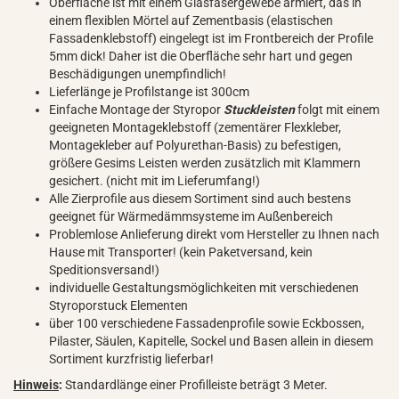
Oberfläche ist mit einem Glasfasergewebe armiert, das in
einem flexiblen Mörtel auf Zementbasis (elastischen
Fassadenklebstoff) eingelegt ist im Frontbereich der Profile
5mm dick! Daher ist die Oberfläche sehr hart und gegen
Beschädigungen unempfindlich!
Lieferlänge je Profilstange ist 300cm
Einfache Montage der Styropor
Stuckleisten
folgt mit einem
geeigneten Montageklebstoff (zementärer Flexkleber,
Montagekleber auf Polyurethan-Basis) zu befestigen,
größere Gesims Leisten werden zusätzlich mit Klammern
gesichert. (nicht mit im Lieferumfang!)
Alle Zierprofile aus diesem Sortiment sind auch bestens
geeignet für Wärmedämmsysteme im Außenbereich
Problemlose Anlieferung direkt vom Hersteller zu Ihnen nach
Hause mit Transporter! (kein Paketversand, kein
Speditionsversand!)
individuelle Gestaltungsmöglichkeiten mit verschiedenen
Styroporstuck Elementen
über 100 verschiedene Fassadenprofile sowie Eckbossen,
Pilaster, Säulen, Kapitelle, Sockel und Basen allein in diesem
Sortiment kurzfristig lieferbar!
Hinweis
:
Standardlänge einer Profilleiste beträgt 3 Meter.