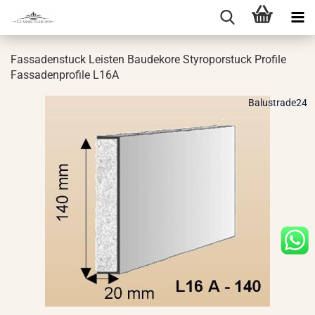
Fas­sa­den­stuck Leis­ten Bau­de­ko­re Sty­ro­por­stuck Pro­fi­le
Fas­sa­den­pro­fi­le L16A
Balustrade24