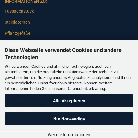
INFORMATIONEN ZU:
Fassadenstuck
Steinlaternen
Pflanzgefäße
Betonsäulen
Diese Webseite verwendet Cookies und andere
Gartenbänke
Technologien
Wir verwenden Cookies und ähnliche Technologien, auch von
Pfeiler
Drittanbietern, um die ordentliche Funktionsweise der Website zu
gewährleisten, die Nutzung unseres Angebotes zu analysieren und Ihnen
Gartenbrunnen
ein bestmögliches Einkaufserlebnis bieten zu können. Weitere
Informationen finden Sie in unserer
Datenschutzerklärung
.
Gartenfiguren
Balustraden
Alle Akzeptieren
Säulen Verkleidungen
Nur Notwendige
Weitere Informationen