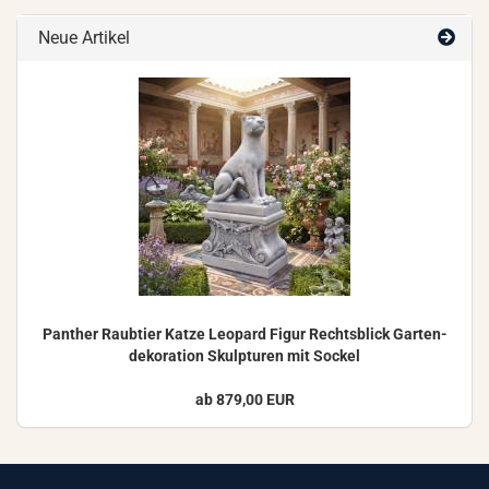
Neue Artikel
Pan­ther Raub­tier Katze Leo­pard Figur Rechts­blick Gar­ten­
de­ko­ra­ti­on Skulp­tu­ren mit So­ckel
ab 879,00 EUR