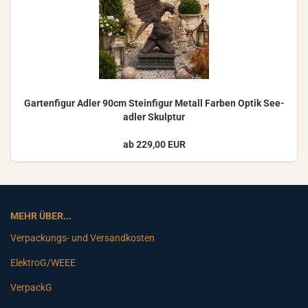
Gar­ten­fi­gur Adler 90cm Stein­fi­gur Me­tall Far­ben Optik See­
ad­ler Skulp­tur
ab 229,00 EUR
MEHR ÜBER...
Verpackungs- und Versandkosten
ElektroG/WEEE
VerpackG