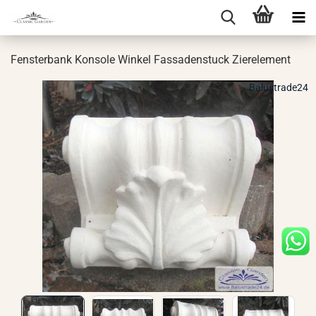
Fens­ter­bank Kon­so­le Win­kel Fas­sa­den­stuck Zier­ele­ment
Balustrade24