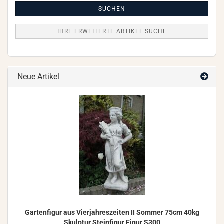
Suche
SUCHEN
IHRE ERWEITERTE ARTIKEL SUCHE
Neue Artikel
Gar­ten­fi­gur aus Vier­jah­res­zei­ten II Som­mer 75cm 40kg
Skulp­tur Stein­fi­gur Figur S300