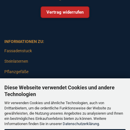
Vertrag widerrufen
INFORMATIONEN ZU:
Fassadenstuck
Steinlaternen
Pflanzgefäße
Betonsäulen
Diese Webseite verwendet Cookies und andere
Gartenbänke
Technologien
Wir verwenden Cookies und ähnliche Technologien, auch von
Pfeiler
Drittanbietern, um die ordentliche Funktionsweise der Website zu
gewährleisten, die Nutzung unseres Angebotes zu analysieren und Ihnen
Gartenbrunnen
ein bestmögliches Einkaufserlebnis bieten zu können. Weitere
Informationen finden Sie in unserer
Datenschutzerklärung
.
Gartenfiguren