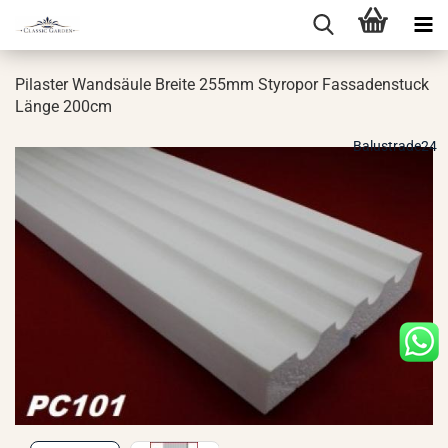
Pi­las­ter Wand­säu­le Brei­te 255mm Sty­ro­por Fas­sa­den­stuck
Länge 200cm
Balustrade24