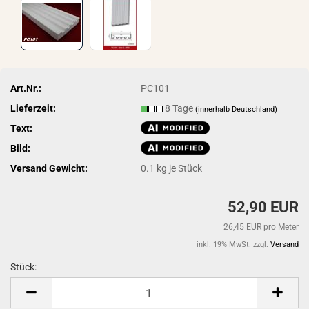
Art.Nr.:
PC101
Lieferzeit:
8 Tage
(innerhalb Deutschland)
Text:
Bild:
Versand Gewicht:
0.1
kg je Stück
52,90 EUR
26,45 EUR pro Meter
inkl. 19% MwSt. zzgl.
Versand
Stück:
Stück