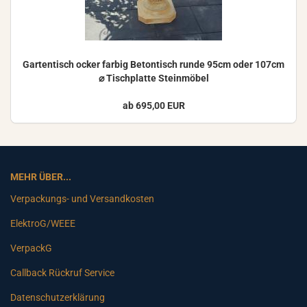
Gar­ten­tisch ocker far­big Be­ton­tisch runde 95cm oder 107cm
⌀ Tisch­plat­te Stein­mö­bel
ab 695,00 EUR
MEHR ÜBER...
Verpackungs- und Versandkosten
ElektroG/WEEE
VerpackG
Callback Rückruf Service
Datenschutzerklärung