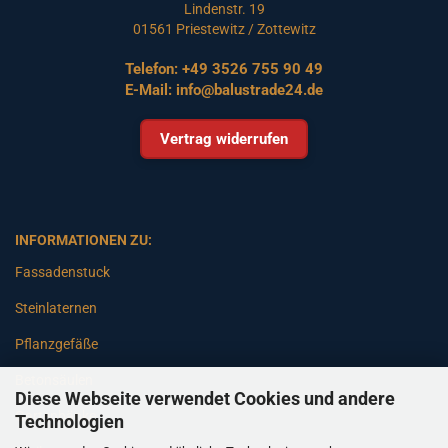
Lindenstr. 19
01561 Priestewitz / Zottewitz
Telefon:
+49 3526 755 90 49
E-Mail:
info@balustrade24.de
Vertrag widerrufen
INFORMATIONEN ZU:
Fassadenstuck
Steinlaternen
Pflanzgefäße
Betonsäulen
Diese Webseite verwendet Cookies und andere
Gartenbänke
Technologien