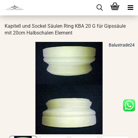
Ka­pi­tell und So­ckel Säu­len Ring KBA 20 G für Gips­säu­le
mit 20cm Halb­scha­len Ele­ment
Balustrade24