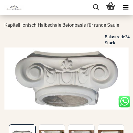
Ka­pi­tell Io­ni­sch Halb­scha­le Be­ton­ba­sis für runde Säule
Balustrade24
Stuck