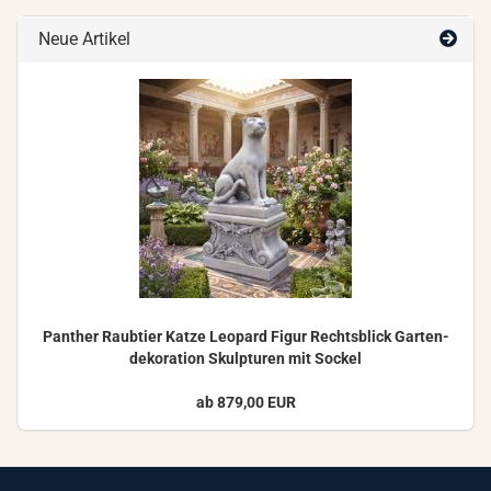
Neue Artikel
Pan­ther Raub­tier Katze Leo­pard Figur Rechts­blick Gar­ten­
de­ko­ra­ti­on Skulp­tu­ren mit So­ckel
ab 879,00 EUR