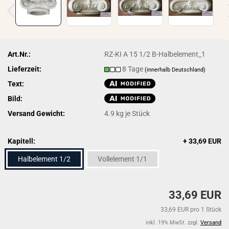
Art.Nr.:
RZ-KI A 15 1/2 B-Halbelement_1
Lieferzeit:
8 Tage
(innerhalb Deutschland)
Text:
Bild:
Versand Gewicht:
4.9
kg je Stück
Kapitell:
+ 33,69 EUR
Halbelement 1/2
Vollelement 1/1
33,69 EUR
33,69 EUR pro 1 Stück
inkl. 19% MwSt. zzgl.
Versand