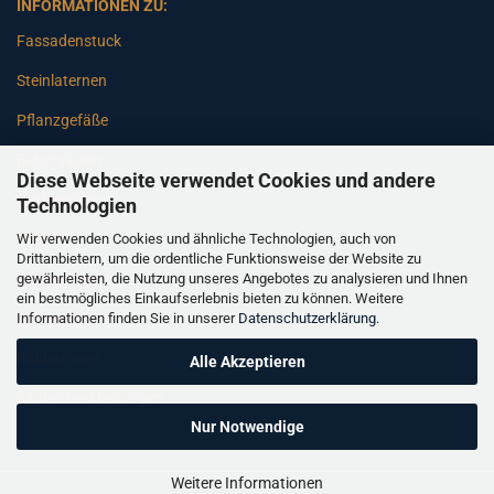
INFORMATIONEN ZU:
Fassadenstuck
Steinlaternen
Pflanzgefäße
Betonsäulen
Diese Webseite verwendet Cookies und andere
Gartenbänke
Technologien
Wir verwenden Cookies und ähnliche Technologien, auch von
Pfeiler
Drittanbietern, um die ordentliche Funktionsweise der Website zu
gewährleisten, die Nutzung unseres Angebotes zu analysieren und Ihnen
Gartenbrunnen
ein bestmögliches Einkaufserlebnis bieten zu können. Weitere
Informationen finden Sie in unserer
Datenschutzerklärung
.
Gartenfiguren
Balustraden
Alle Akzeptieren
Säulen Verkleidungen
Nur Notwendige
Weitere Informationen