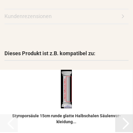
Kundenrezensionen
Dieses Produkt ist z.B. kompatibel zu:
Sty­ro­por­säu­le 15cm runde glat­te Halb­scha­len Säu­len­ver­
klei­dung...