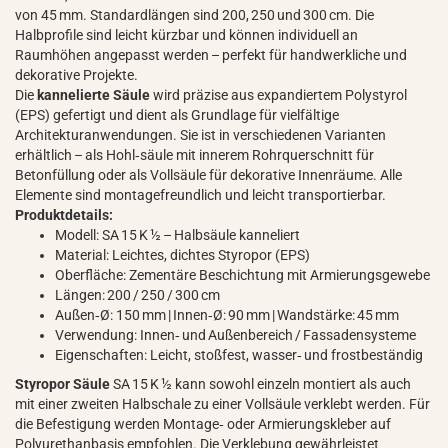
von 45 mm. Standardlängen sind 200, 250 und 300 cm. Die
Halbprofile sind leicht kürzbar und können individuell an
Raumhöhen angepasst werden – perfekt für handwerkliche und
dekorative Projekte.
Die
kannelierte Säule
wird präzise aus expandiertem Polystyrol
(EPS) gefertigt und dient als Grundlage für vielfältige
Architekturanwendungen. Sie ist in verschiedenen Varianten
erhältlich – als Hohl‑säule mit innerem Rohrquerschnitt für
Betonfüllung oder als Vollsäule für dekorative Innenräume. Alle
Elemente sind montagefreundlich und leicht transportierbar.
Produktdetails:
Modell: SA 15 K ½ – Halbsäule kanneliert
Material: Leichtes, dichtes Styropor (EPS)
Oberfläche: Zementäre Beschichtung mit Armierungsgewebe
Längen: 200 / 250 / 300 cm
Außen‑Ø: 150 mm | Innen‑Ø: 90 mm | Wandstärke: 45 mm
Verwendung: Innen‑ und Außenbereich / Fassadensysteme
Eigenschaften: Leicht, stoßfest, wasser‑ und frostbeständig
Styropor Säule
SA 15 K ½ kann sowohl einzeln montiert als auch
mit einer zweiten Halbschale zu einer Vollsäule verklebt werden. Für
die Befestigung werden Montage‑ oder Armierungskleber auf
Polyurethanbasis empfohlen. Die Verklebung gewährleistet