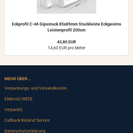
Eck­pro­fil C-46 Gips­stuck 85x85mm Stuck­leis­te Eck­ge­sims
Leis­ten­pro­fil 200cm
43,80 EUR
14,60 EUR pro Meter
MEHR ÜBER...
Verpackungs- und Versandkosten
ElektroG/WEEE
VerpackG
Callback Rückruf Service
Datenschutzerklärung