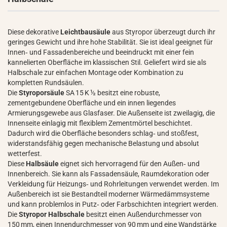
Diese dekorative
Leichtbausäule
aus Styropor überzeugt durch ihr
geringes Gewicht und ihre hohe Stabilität. Sie ist ideal geeignet für
Innen‑ und Fassadenbereiche und beeindruckt mit einer fein
kannelierten Oberfläche im klassischen Stil. Geliefert wird sie als
Halbschale zur einfachen Montage oder Kombination zu
kompletten Rundsäulen.
Die
Styroporsäule
SA 15 K ½ besitzt eine robuste,
zementgebundene Oberfläche und ein innen liegendes
Armierungsgewebe aus Glasfaser. Die Außenseite ist zweilagig, die
Innenseite einlagig mit flexiblem Zementmörtel beschichtet.
Dadurch wird die Oberfläche besonders schlag‑ und stoßfest,
widerstandsfähig gegen mechanische Belastung und absolut
wetterfest.
Diese
Halbsäule
eignet sich hervorragend für den Außen‑ und
Innenbereich. Sie kann als Fassadensäule, Raumdekoration oder
Verkleidung für Heizungs‑ und Rohrleitungen verwendet werden. Im
Außenbereich ist sie Bestandteil moderner Wärmedämmsysteme
und kann problemlos in Putz‑ oder Farbschichten integriert werden.
Die
Styropor Halbschale
besitzt einen Außendurchmesser von
150 mm, einen Innendurchmesser von 90 mm und eine Wandstärke