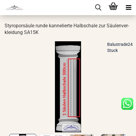
Sty­ro­por­säu­le runde kan­ne­lier­te Halb­scha­le zur Säu­len­ver­
klei­dung SA15K
Balustrade24
Stuck