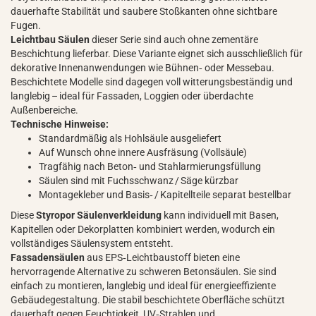
dauerhafte Stabilität und saubere Stoßkanten ohne sichtbare
Fugen.
Leichtbau Säulen
dieser Serie sind auch ohne zementäre
Beschichtung lieferbar. Diese Variante eignet sich ausschließlich für
dekorative Innenanwendungen wie Bühnen‑ oder Messebau.
Beschichtete Modelle sind dagegen voll witterungsbeständig und
langlebig – ideal für Fassaden, Loggien oder überdachte
Außenbereiche.
Technische Hinweise:
Standardmäßig als Hohlsäule ausgeliefert
Auf Wunsch ohne innere Ausfräsung (Vollsäule)
Tragfähig nach Beton‑ und Stahlarmierungsfüllung
Säulen sind mit Fuchsschwanz / Säge kürzbar
Montagekleber und Basis‑ / Kapitellteile separat bestellbar
Diese
Styropor Säulenverkleidung
kann individuell mit Basen,
Kapitellen oder Dekorplatten kombiniert werden, wodurch ein
vollständiges Säulensystem entsteht.
Fassadensäulen
aus EPS‑Leichtbaustoff bieten eine
hervorragende Alternative zu schweren Betonsäulen. Sie sind
einfach zu montieren, langlebig und ideal für energieeffiziente
Gebäudegestaltung. Die stabil beschichtete Oberfläche schützt
dauerhaft gegen Feuchtigkeit, UV‑Strahlen und