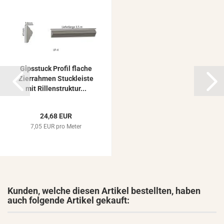
Gips­stuck Pro­fil fla­che
Zier­rah­men Stuck­leis­te
mit Ril­len­struk­tur...
24,68 EUR
7,05 EUR pro Meter
Kunden, welche diesen Artikel bestellten, haben
auch folgende Artikel gekauft: