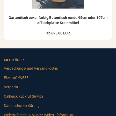
Gar­ten­tisch ocker far­big Be­ton­tisch runde 95cm oder 107cm
⌀ Tisch­plat­te Stein­mö­bel
ab 695,00 EUR
MEHR ÜBER...
Verpackungs- und Versandkosten
ElektroG/WEEE
VerpackG
Callback Rückruf Service
Datenschutzerklärung
Widerrufsrecht & Muster-Widerrufsformular