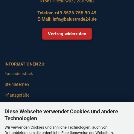
01561 Priestewitz / Zottewitz
Telefon:
+49 3526 755 90 49
E-Mail:
info@balustrade24.de
Vertrag widerrufen
INFORMATIONEN ZU:
Fassadenstuck
Steinlaternen
Pflanzgefäße
Betonsäulen
Diese Webseite verwendet Cookies und andere
Gartenbänke
Technologien
Wir verwenden Cookies und ähnliche Technologien, auch von
Pfeiler
Drittanbietern, um die ordentliche Funktionsweise der Website zu