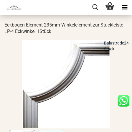
Eck­bo­gen Ele­ment 235mm Win­kel­ele­ment zur Stuck­leis­te
LP-4 Eck­win­kel 1Stück
Balustrade24
Stuck