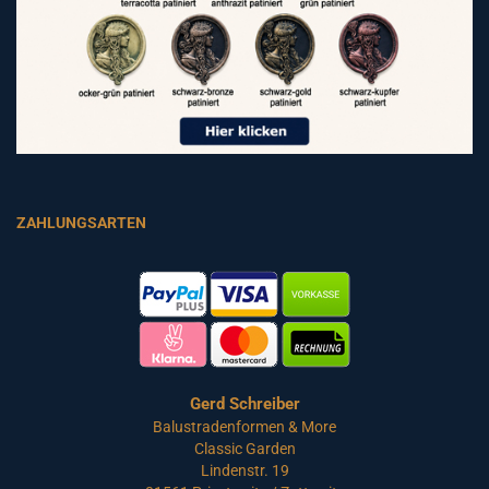
ZAHLUNGSARTEN
Gerd Schreiber
Balustradenformen & More
Classic Garden
Lindenstr. 19