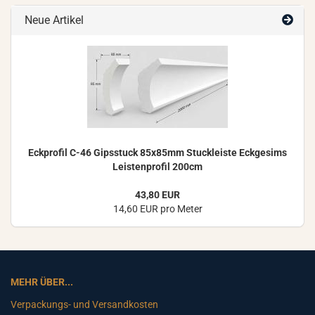
Neue Artikel
Eck­pro­fil C-46 Gips­stuck 85x85mm Stuck­leis­te Eck­ge­sims
Leis­ten­pro­fil 200cm
43,80 EUR
14,60 EUR pro Meter
MEHR ÜBER...
Verpackungs- und Versandkosten