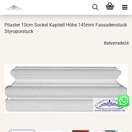
Pi­las­ter 10cm So­ckel Ka­pi­tell Höhe 145mm Fas­sa­den­stuck
Sty­ro­por­stuck
Balustrade24