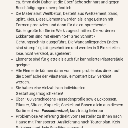
ca. 5mm dick! Daher ist die Oberfläche sehr hart und gegen
Beschädigungen unempfindlich!
Die Materialart Weißbeton, besteht aus Weißzement, Sand,
Splitt, Kies. Diese Elemente werden als lange Leisten mit
Formen produziert und dann für die entsprechende
Säulengröße für Sie im Werk zugeschnitten. Die vorderen
Eckkanten sind mit einem 454° Grad Schnitt /
Gehrungsschnitt ausgeführt. Die Wandanliegenden Enden
sind stumpf / glatt geschnitten und werden in 3 Einzelteilen,
lose, nicht verklebt, ausgeliefert
Elemente sind für glatte als auch für kannelierte Pilastersäule
geeignet
Alle Elemente können dann von Ihnen problemlos direkt auf
die Oberfläche der Pilastersäule montiert bzw. verklebt
werden.
Sie haben eine Vielzahl von individuellen
Gestaltungsmöglichkeiten!
Über 100 verschiedene Fassadenprofile sowie Eckbossen,
Pilaster, Säulen, Kapitelle, Sockel und Basen allein aus diesem
Sortiment von
Fassadenstuck
, kurzfristig lieferbar!
Problemlose Anlieferung direkt vom Hersteller zu Ihnen nach
Hause mit Transporter! Auslieferung nach Tourenplan. Kein
Paketversand, kein Speditionsversand.