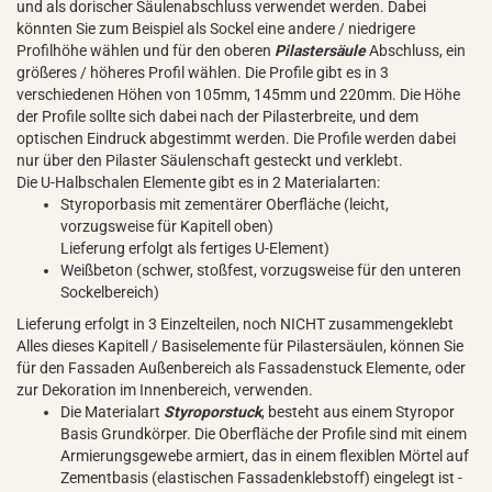
und als dorischer Säulenabschluss verwendet werden. Dabei
könnten Sie zum Beispiel als Sockel eine andere / niedrigere
Profilhöhe wählen und für den oberen
Pilastersäule
Abschluss, ein
größeres / höheres Profil wählen. Die Profile gibt es in 3
verschiedenen Höhen von 105mm, 145mm und 220mm. Die Höhe
der Profile sollte sich dabei nach der Pilasterbreite, und dem
optischen Eindruck abgestimmt werden. Die Profile werden dabei
nur über den Pilaster Säulenschaft gesteckt und verklebt.
Die U-Halbschalen Elemente gibt es in 2 Materialarten:
Styroporbasis mit zementärer Oberfläche (leicht,
vorzugsweise für Kapitell oben)
Lieferung erfolgt als fertiges U-Element)
Weißbeton (schwer, stoßfest, vorzugsweise für den unteren
Sockelbereich)
Lieferung erfolgt in 3 Einzelteilen, noch NICHT zusammengeklebt
Alles dieses Kapitell / Basiselemente für Pilastersäulen, können Sie
für den Fassaden Außenbereich als Fassadenstuck Elemente, oder
zur Dekoration im Innenbereich, verwenden.
Die Materialart
Styroporstuck
, besteht aus einem Styropor
Basis Grundkörper. Die Oberfläche der Profile sind mit einem
Armierungsgewebe armiert, das in einem flexiblen Mörtel auf
Zementbasis (elastischen Fassadenklebstoff) eingelegt ist -