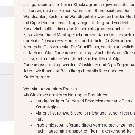
sich ganz einfach mit einer Stucksäge in die gewünschte Lä
einkürzen, da diese keinen Kanneluren Bund besitzen. Die
Wandsäulen, Sockel und Wandkapitelle, werden bei der Mon
mit Gipskleber auf einen tragfähigen Untergrund verklebt.
Zusätzlich sollten diese aus Sicherheitsgründen noch eine
zusätzliche Dübel Montage bekommen. Dabei lässt es sich le
durch die
Gipselemente
bohren und dübeln. Die Schrauben
werden im Gips versenkt. Die Dübellöcher, werden anschließ
einfach mit Gips Fugenmasse verfugt. Auch die Wandsäule
selbst, sollten mit der Wandfläche ordentlich mit Gips
Fugenmasse verfugt werden. Gipskleber und Gips Fugenma
liefern wir ihnen auf Bestellung ebenfalls über unseren
Kurierfahrer mit.
Wohnkultur zu fairen Preisen
Mit Glasfaser armierten Naturgips Produkten
handgefertigter Stuck und Dekorelemente aus Gips /
Keramikgips
Material ist reinweiß, vergilbt nicht und ist sehr fest u
hart
Problemlose Anlieferung direkt vom Hersteller zu Ihn
nach Hause mit Transporter! (kein Paketversand, kein