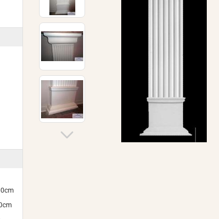
300cm
00cm