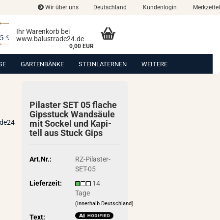
Wir über uns
Deutschland
Kundenlogin
Merkzettel
Ihr Warenkorb bei
www.balustrade24.de
0,00 EUR
SE
GARTENBÄNKE
STEINLATERNEN
WEITERE
Pi­las­ter SET 05 fla­che
Gips­stuck Wand­säu­le
ade24
mit So­ckel und Ka­pi­
tell aus Stuck Gips
Art.Nr.:
RZ-Pilaster-
SET-05
Lieferzeit:
14
Tage
(innerhalb Deutschland)
Text: