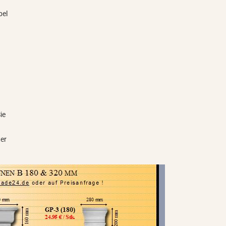
bel
ie
ter