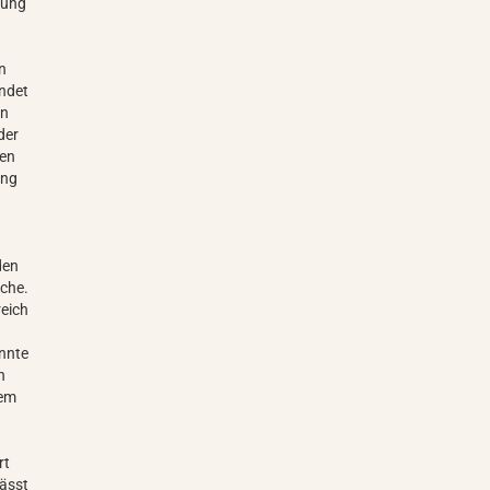
dung
en
ndet
en
der
gen
ung
den
oche.
reich
n
nnte
n
rem
rt
lässt