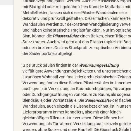
Farbkonzept angepasst werden. Auch eine teilweise Vergol
mit Blattgold oder mit goldähnlichen Künstler Malfarben mit
Metalleffekten, lassen sich diese Pilaster Wandsäulen sehr
dekorativ und prunkvoll gestalten. Diese flachen, kanneliert
Wandsäulen werden zur dekorativen Wandgliederung verwe
und haben keine statische Traglastfunktion. Nur im optisch
Sinn, können die
Pilastersäulen
einen Balken, einen Träger o
Sturz tragen. Auch wird gern auf das Pilasterkapitell ein Bo
oder ein breiteres Gesims Stuckprofil zur optischen Verbind
der Säulenportale aufgelegt.
Gips Stuck Säulen finden in der
Wohnraumgestaltung
vielfältigste Anwendungsmöglichkeiten und unterstreichen 
luxuriösen Wohnstil von fast jeder architektonischen Zeitep
Verwendung finden diese flachen Pilastersäulen im Innenbe
auch gern zur Verkleidung an Raumdurchgängen, Türzarge
oder Durchgangsöffnungen von Raum zu Raum, als sogena
Blendsäule oder Vorsatzsäule. Die
Säulenschäfte
der flache
Wandsäulen, auch einzeln als Lisene bezeichnet, ist in unse
Lieferprogramm immer kanneliert, also mit einer feinen,
gleichmäßigen Rillenstruktur versehen. Diese können bei
Verwendung als Türrahmen Verkleidung auch einzeln geliefe
werden, ohne Sockel und ohne Kapitell. Die Gipsstuck Säule 