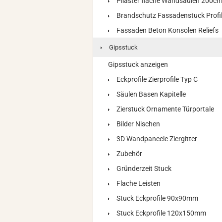
Pilaster flache Wandsäulen 200c
Brandschutz Fassadenstuck Profi
Fassaden Beton Konsolen Reliefs
Gipsstuck
Gipsstuck anzeigen
Eckprofile Zierprofile Typ C
Säulen Basen Kapitelle
Zierstuck Ornamente Türportale
Bilder Nischen
3D Wandpaneele Ziergitter
Zubehör
Gründerzeit Stuck
Flache Leisten
Stuck Eckprofile 90x90mm
Stuck Eckprofile 120x150mm