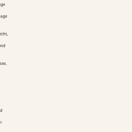
nge
tage
icht,
end
n
sse,
nd
en