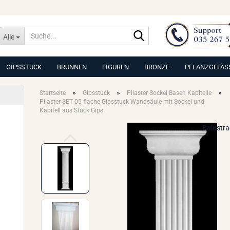
Suche...
Alle
GIPSSTUCK
BRUNNEN
FIGUREN
BRONZE
PFLANZGEFÄS
»
»
»
Startseite
Gipsstuck
Pilaster Sockel Basen Kapitelle
Pilaster SET 05 flache Gipsstuck Wandsäule mit Sockel und
Kapitell aus Stuck Gips
Balustr