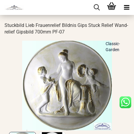
Stuck­bild Lieb Frau­en­re­li­ef Bild­nis Gips Stuck Re­li­ef Wand­
re­li­ef Gips­bild 700mm PF-07
Classic-
Garden