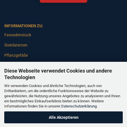
INFORMATIONEN ZU:
Fassadenstuck
Steinlaternen
Pflanzgefäße
Betonsäulen
Diese Webseite verwendet Cookies und andere
Gartenbänke
Technologien
Wir verwenden Cookies und ähnliche Technologien, auch von
Pfeiler
Drittanbietern, um die ordentliche Funktionsweise der Website zu
gewährleisten, die Nutzung unseres Angebotes zu analysieren und Ihnen
Gartenbrunnen
ein bestmögliches Einkaufserlebnis bieten zu können. Weitere
Informationen finden Sie in unserer
Datenschutzerklärung
.
Gartenfiguren
Balustraden
Alle Akzeptieren
Säulen Verkleidungen