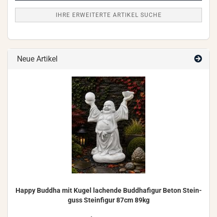
IHRE ERWEITERTE ARTIKEL SUCHE
Neue Artikel
Happy Bud­dha mit Kugel la­chen­de Bud­dha­fi­gur Beton Stein­
guss Stein­fi­gur 87cm 89kg