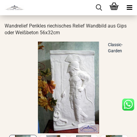
Wand­re­li­ef Pe­ri­kles rie­chi­sches Re­li­ef Wand­bild aus Gips
oder Weiß­be­ton 56x32cm
Classic-
Garden