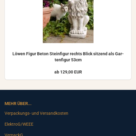
Löwen Figur Beton Stein­fi­gur rechts Blick sit­zend als Gar­
ten­fi­gur 53cm
ab 129,00 EUR
MEHR ÜBER...
Verpackungs- und Versandkosten
ElektroG/WEEE
VerpackG