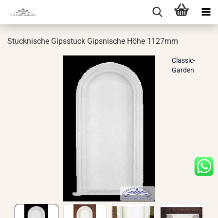
Stuck­ni­sche Gips­stuck Gips­ni­sche Höhe 1127mm
Classic-
Garden