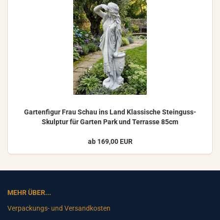
Gar­ten­fi­gur Frau Schau ins Land Klas­si­sche Steinguss-​
Skulptur für Gar­ten Park und Ter­ras­se 85cm
ab 169,00 EUR
MEHR ÜBER...
Verpackungs- und Versandkosten