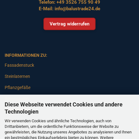
Telefon:
+49 3526 755 90 49
E-Mail:
info@balustrade24.de
Vertrag widerrufen
INFORMATIONEN ZU:
Fassadenstuck
Steinlaternen
Pflanzgefäße
Betonsäulen
Diese Webseite verwendet Cookies und andere
Gartenbänke
Technologien
Wir verwenden Cookies und ähnliche Technologien, auch von
Pfeiler
Drittanbietern, um die ordentliche Funktionsweise der Website zu
gewährleisten, die Nutzung unseres Angebotes zu analysieren und Ihnen
Gartenbrunnen
ein bestmögliches Einkaufserlebnis bieten zu können. Weitere