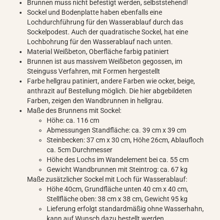
Brunnen muss nicht befestigt werden, selbststehend!
Sockel und Bodenplatte haben ebenfalls eine
Lochdurchführung für den Wasserablauf durch das
Sockelpodest. Auch der quadratische Sockel, hat eine
Lochbohrung für den Wasserablauf nach unten.
Material Weißbeton, Oberfläche farbig patiniert
Brunnen ist aus massivem Weißbeton gegossen, im
Steinguss Verfahren, mit Formen hergestellt
Farbe hellgrau patiniert, andere Farben wie ocker, beige,
anthrazit auf Bestellung möglich. Die hier abgebildeten
Farben, zeigen den Wandbrunnen in hellgrau.
Maße des Brunnens mit Sockel:
Höhe: ca. 116 cm
Abmessungen Standfläche: ca. 39 cm x 39 cm
Steinbecken: 37 cm x 30 cm, Höhe 26cm, Ablaufloch
ca. 5cm Durchmesser
Höhe des Lochs im Wandelement bei ca. 55 cm
Gewicht Wandbrunnen mit Steintrog: ca. 67 kg
Maße zusätzlicher Sockel mit Loch für Wasserablauf:
Höhe 40cm, Grundfläche unten 40 cm x 40 cm,
Stellfläche oben: 38 cm x 38 cm, Gewicht 95 kg
Lieferung erfolgt standardmäßig ohne Wasserhahn,
kann auf Wunsch dazu bestellt werden