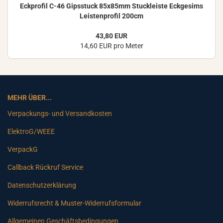
Eck­pro­fil C-46 Gips­stuck 85x85mm Stuck­leis­te Eck­ge­sims
Leis­ten­pro­fil 200cm
43,80 EUR
14,60 EUR pro Meter
MEHR ÜBER...
Verpackungs- und Versandkosten
ElektroG/WEEE
VerpackG
Callback Rückruf Service
Datenschutzerklärung
Widerrufsrecht & Muster-Widerrufsformular
Allgemeinen Geschäftsbedingungen