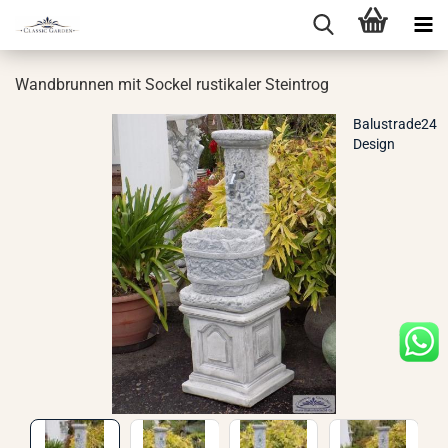
Wand­brun­nen mit So­ckel rus­ti­ka­ler Stein­trog
Balustrade24
Design