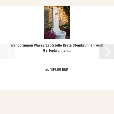
Wand­brun­nen Was­ser­zapf­stel­le Kreta Stein­brun­nen weiß
Gar­ten­brun­nen...
ab 189,00 EUR