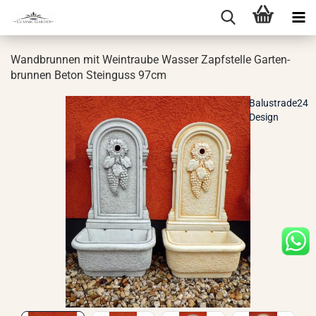
Wand­brun­nen mit Wein­trau­be Was­ser Zapf­stel­le Gar­ten­
brun­nen Beton Stein­guss 97cm
Balustrade24
Design