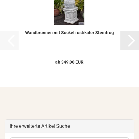
Wand­brun­nen mit So­ckel rus­ti­ka­ler Stein­trog
ab 349,00 EUR
Ihre erweiterte Artikel Suche