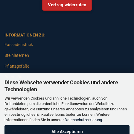
Vertrag widerrufen
INFORMATIONEN ZU:
Fassadenstuck
Steinlaternen
Pflanzgefäße
Betonsäulen
Diese Webseite verwendet Cookies und andere
Gartenbänke
Technologien
Wir verwenden Cookies und ähnliche Technologien, auch von
Pfeiler
Drittanbietern, um die ordentliche Funktionsweise der Website zu
gewährleisten, die Nutzung unseres Angebotes zu analysieren und Ihnen
Gartenbrunnen
ein bestmögliches Einkaufserlebnis bieten zu können. Weitere
Informationen finden Sie in unserer
Datenschutzerklärung
.
Gartenfiguren
Balustraden
Alle Akzeptieren