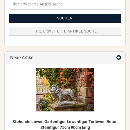
Ihre
erweiterte
Artikel
Suche
SUCHEN
IHRE ERWEITERTE ARTIKEL SUCHE
Neue Artikel
Ste­hen­de Löwen Gar­ten­fi­gur Lö­wen­fi­gur Tor­lö­wen Beton
Stein­fi­gur 75cm 90cm lang