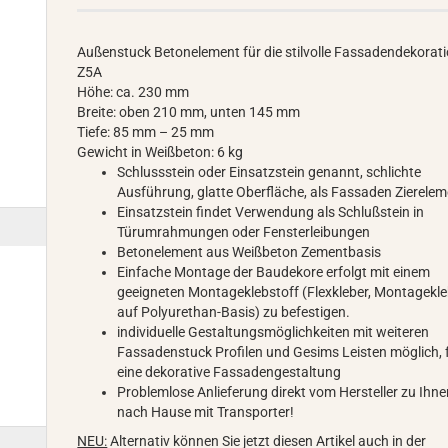
Außenstuck Betonelement für die stilvolle Fassadendekorat
Z5A
Höhe: ca. 230 mm
Breite: oben 210 mm, unten 145 mm
Tiefe: 85 mm – 25 mm
Gewicht in Weißbeton: 6 kg
Schlussstein oder Einsatzstein genannt, schlichte
Ausführung, glatte Oberfläche, als Fassaden Zierele
Einsatzstein findet Verwendung als Schlußstein in
Türumrahmungen oder Fensterleibungen
Betonelement aus Weißbeton Zementbasis
Einfache Montage der Baudekore erfolgt mit einem
geeigneten Montageklebstoff (Flexkleber, Montagekle
auf Polyurethan-Basis) zu befestigen.
individuelle Gestaltungsmöglichkeiten mit weiteren
Fassadenstuck Profilen und Gesims Leisten möglich, 
eine dekorative Fassadengestaltung
Problemlose Anlieferung direkt vom Hersteller zu Ihn
nach Hause mit Transporter!
NEU:
Alternativ können Sie jetzt diesen Artikel auch in der