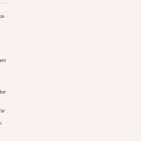
ion
ment
ber
für
en