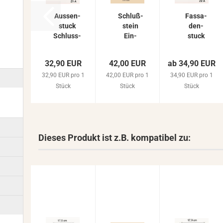
Aus­sen­
Schluß­
Fas­sa­
stuck
stein
den­
Schluss­
Ein­
stuck
stein
satz­
Schluss­
Ein­satz­
stein
stein
32,90 EUR
42,00 EUR
ab 34,90 EUR
stein
Fas­sa­
Ein­satz­
32,90 EUR pro 1
Fas­sa­
42,00 EUR pro 1
den­
34,90 EUR pro 1
stein
den­
stuck
Bau­de­
Stück
Stück
Stück
stuck
Keil­
kor Zier­
stein
le­
Akan­
ment...
thus­
blatt...
Dieses Produkt ist z.B. kompatibel zu: