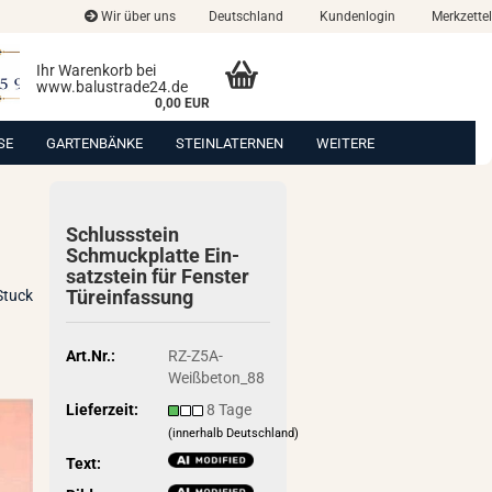
Wir über uns
Deutschland
Kundenlogin
Merkzettel
Ihr Warenkorb bei
www.balustrade24.de
0,00 EUR
SE
GARTENBÄNKE
STEINLATERNEN
WEITERE
Schluss­stein
Schmuck­plat­te Ein­
satz­stein für Fens­ter
Tür­ein­fas­sung
Stuck
Art.Nr.:
RZ-Z5A-
Weißbeton_88
Lieferzeit:
8 Tage
(innerhalb Deutschland)
Text: