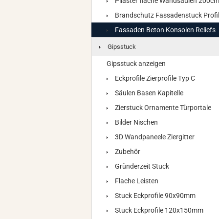
Pilaster flache Wandsäulen 200c
Brandschutz Fassadenstuck Profi
Fassaden Beton Konsolen Reliefs
Gipsstuck
Gipsstuck anzeigen
Eckprofile Zierprofile Typ C
Säulen Basen Kapitelle
Zierstuck Ornamente Türportale
Bilder Nischen
3D Wandpaneele Ziergitter
Zubehör
Gründerzeit Stuck
Flache Leisten
Stuck Eckprofile 90x90mm
Stuck Eckprofile 120x150mm