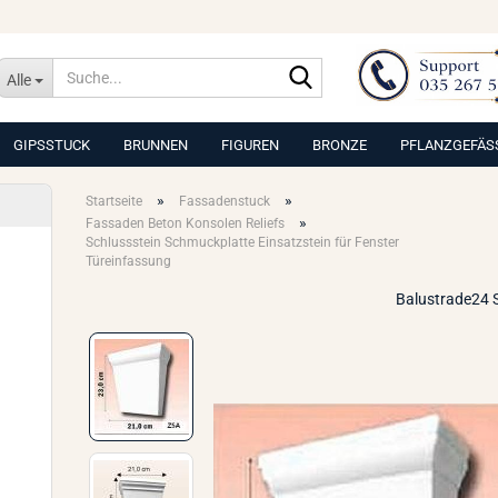
Suche...
Alle
GIPSSTUCK
BRUNNEN
FIGUREN
BRONZE
PFLANZGEFÄS
»
»
Startseite
Fassadenstuck
»
Fassaden Beton Konsolen Reliefs
Schlussstein Schmuckplatte Einsatzstein für Fenster
Türeinfassung
Balustrade24 